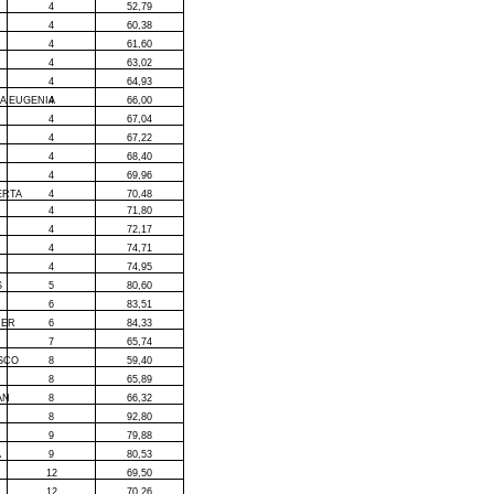
4
52,79
4
60,38
4
61,60
4
63,02
4
64,93
IA EUGENIA
4
66,00
4
67,04
4
67,22
4
68,40
4
69,96
ERTA
4
70,48
4
71,80
4
72,17
4
74,71
4
74,95
S
5
80,60
6
83,51
IER
6
84,33
7
65,74
ISCO
8
59,40
8
65,89
AN
8
66,32
8
92,80
9
79,88
A
9
80,53
12
69,50
12
70,26