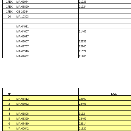
17EX
MA-06974
21228
17EX
MA-08860
21524
17EX
CB-19584
20
MA-10303
MA-04931
MA-04607
21469
MA-09077
MA-09007
22259
MA-09767
22765
MA-06519
21572
MA-09642
21986
Nº
LAC
1
MA-05412
22860
2
MA-08082
23496
3
4
MA-03898
5132
5
MA-08369
23495
6
MA-07439
22314
7
MA-05642
21326