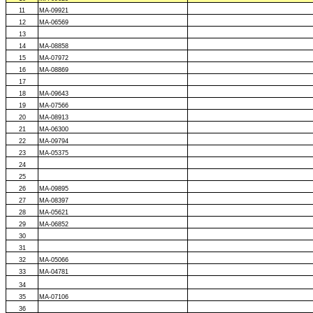
11
MA-09921
12
MA-06569
13
14
MA-08858
15
MA-07972
16
MA-08869
17
18
MA-09643
19
MA-07566
20
MA-08913
21
MA-06300
22
MA-09794
23
MA-05375
24
25
26
MA-09895
27
MA-08397
28
MA-05621
29
MA-06852
30
31
32
MA-05066
33
MA-04781
34
35
MA-07106
36