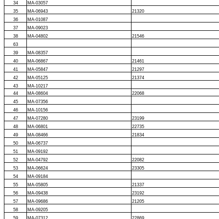
34
MA-03057
35
MA-06943
21320
36
MA-01087
37
MA-09023
38
MA-04802
21546
63
39
MA-08357
40
MA-06867
21461
41
MA-05847
21297
42
MA-05125
21374
43
MA-10217
44
MA-08604
22068
45
MA-07356
46
MA-10156
47
MA-07280
23199
48
MA-06801
22735
49
MA-08466
21834
50
MA-06737
51
MA-09192
52
MA-04792
22082
53
MA-06624
23305
54
MA-09184
55
MA-05805
21337
56
MA-09438
23192
57
MA-09686
21205
58
MA-09205
59
MA-07312
22869