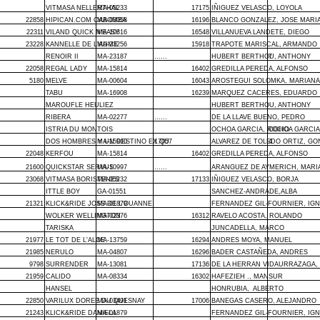
VITMASA NELLERTHAL
MA-05233
17175
IÑIGUEZ VELASCO, LOYOLA
22858
HIPICAN.COM CABOMBA
MA-03058
16196
BLANCO GONZALEZ, JOSE MARI
22311
VILAND QUICK N'EASY
MA-10316
16548
VILLANUEVA LANDETE, DIEGO
23228
KANNELLE DE L'AUME
MA-23256
15918
TRAPOTE MARISCAL, ARMANDO
RENOIR II
MA-23187
......
HUBERT BERTHOU, ANTHONY
7
22058
REGAL LADY
MA-15814
16402
GREDILLA PEREDA, ALFONSO
5180
MELVE
MA-00604
16043
AROSTEGUI SOLOMKA, MARIANA
TABU
MA-16908
16239
MARQUEZ CACERES, EDUARDO
MAROUFLE HEULIEZ
HUBERT BERTHOU, ANTHONY
RIBERA
MA-02277
......
DE LA LLAVE BUENO, PEDRO
ISTRIA DU MONTOIS
OCHOA GARCIA, ROCIO
OGHOA GARCIA
DOS HOMBRES Y UN DESTINO EX QU
MA-15910
17057
ALVAREZ DE TOLEDO ORTIZ, GO
4
22048
KERFOU
MA-15814
16402
GREDILLA PEREDA, ALFONSO
21600
QUICKSTAR SERVUS
MA-10997
......
ARANGUEZ DE AYMERICH, MARI
23068
VITMASA BORISTENES
MA-05232
17133
IÑIGUEZ VELASCO, BORJA
ITTLE BOY
GA-01551
SANCHEZ-ANDRADE,ALBA
21321
KLICK&RIDE JOSS DE L'OUANNE
MA-01879
FERNANDEZ GIL-FOURNIER, IG
WOLKER WELLINGTON
MA-02376
16312
RAVELO ACOSTA, ROLANDO
TARISKA
JUNCADELLA, MARCO
21977
LE TOT DE L'ALOE
MA-13759
16294
ANDRES MOYA, MANUEL
21985
NERULO
MA-04807
16296
BADER CASTAÑEDA, ANDRES
9798
SURRENDER
MA-13081
17136
DE LA HERRAN VIDAURRAZAGA,
21959
CALIDO
MA-08334
16302
HAFEZIEH ., MANSUR
HANSEL
HONRUBIA,
ALBERTO
22850
VARILUX DOREE DU QUESNAY
MA-03491
17006
BANEGAS CASERO, ALEJANDRO
21243
KLICK&RIDE DANIELA
MA-01879
FERNANDEZ GIL-FOURNIER, IG