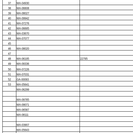
37
MA-04930
38
MA-06608
39
MA-08027
40
MA-09942
41
MA-07276
42
MA-06695
43
MA-03670
44
MA-07077
45
46
MA-08020
47
48
MA-06195
22795
49
MA-09336
50
MA-07226
51
MA-07031
52
GA-00093
53
MA-05641
MA-06299
MA-09785
MA-09071
MA-06587
MA-08111
MA-03907
MA-05643