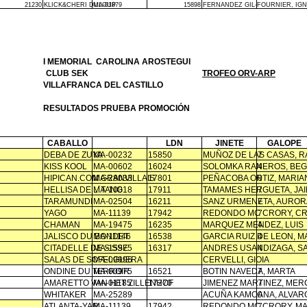
21230
KLICK&CHERI DULOUP
MA-01879
15898
FERNANDEZ GIL-FOURNIER, IG
I MEMORIAL
CAROLINA AROSTEGUI
CLUB SEK
TROFEO ORV-ARP
VILLAFRANCA DEL CASTILLO
RESULTADOS PRUEBA PROMOCIÓN
CABALLO
LDN
JINETE
GALOPE
DEBA DE ZUYA
MA-00232
15850
MUÑOZ DE LAS CASAS, 
7
KISS KOOL
MA-00602
16024
SOLOMKA RANEROS, BE
4
HIPICAN.COM GRANVILLAIS
MA-28033
17801
PEÑACOBA ORTIZ, MARIA
0
HELLISA DE L´TANG
MA-10018
17911
TAMAMES HERGUETA, JA
7
TARAMUNDI
MA-02504
16211
SANZ URMENETA, AUROR
7
YAGO
MA-11139
17942
REDONDO MC CRORY, CR
7
CHAMAN
MA-19475
16235
MARQUEZ MENDEZ, LUIS
4
JALISCO DU BONDET
MA-11146
16538
GARCIA RUIZ DE LEON, M
4
CITADELLE DE SISSE
MA-15975
16317
ANDRES USANDIZAGA, S
4
SALAS DE SOFELGUERA
MA-09996
CERVELLI, GIOIA
ONDINE DU TERROIR
MA-00975
16521
BOTIN NAVEDA, MARTA
7
AMARETTO VAN HET ZILLENHOF
MA-01185
17270
JIMENEZ MARTINEZ, ME
7
WHITAKER
MA-25289
ACUÑA KAMOANA, ALVAR
0
ATLANTA-YAR
MA-11139
17942
REDONDO MC CRORY, M
7