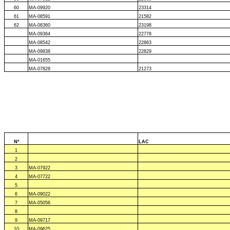
60
MA-09920
23314
61
MA-08591
21582
62
MA-08360
23198
MA-09364
22778
MA-08542
22863
MA-09838
22829
MA-01655
MA-07828
21273
Nº
LAC
1
2
3
MA-07922
4
MA-07722
5
6
MA-09022
7
MA-05056
8
9
MA-09717
10
MA-09625