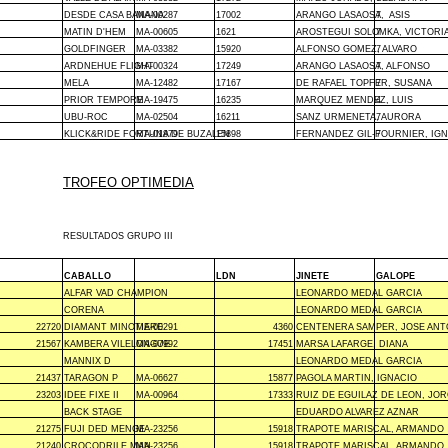
DESDE CASA BANANA
MA-00287
17002
ARANGO LASAOSA,
7
ASIS
MATIN D'HEM
MA-00605
1621
AROSTEGUI SOLOMKA, VICTORI
7
GOLDFINGER
MA-03382
15920
ALFONSO GOMEZ, ALVARO
7
ARDNEHUE FLIGHT
MA-00324
17249
ARANGO LASAOSA, ALFONSO
7
MELA
MA-12482
17167
DE RAFAEL TOPFER, SUSANA
7
PRIOR TEMPORE
MA-19475
16235
MARQUEZ MENDEZ, LUIS
4
UBU-ROC
MA-02504
16211
SANZ URMENETA, AURORA
7
KLICK&RIDE FORTUNA DE BUZALEN
MA-01879
15898
FERNANDEZ GIL-FOURNIER, IG
7
TROFEO OPTIMEDIA
RESULTADOS GRUPO III
CABALLO
LDN
JINETE
GALOPE
ALFAR VAD CHAMPION
LEONARDO MEDAL GARCIA
CORENA
LEONARDO MEDAL GARCIA
22720
DIAMANT MINOTIERE
MA-00291
4360
CENTENERA SAMPER, JOSE ANT
21567
KAMBERA VILELONGUE
MA-07992
17451
MARSA LAFARGE, DIANA
MANNIX D
LEONARDO MEDAL GARCIA
21437
TARAGON P
MA-06627
15877
PAGOLA MARTIN, IGNACIO
23203
IDEE FIXE II
MA-00964
17333
RUIZ DE EGUILAZ DE LEON, JO
BACK STAGE
EDUARDO ALVAREZ AZNAR
21275
FUJI DED MENGE
MA-23256
15918
TRAPOTE MARISCAL, ARMANDO
21240
CROCODRILE MAN
MA-23256
15918
TRAPOTE MARISCAL, ARMANDO