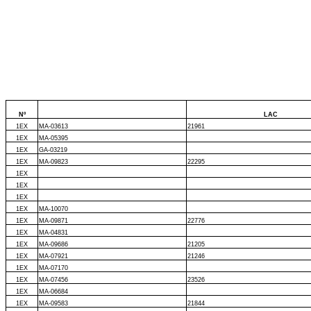
Nº
LAC
1EX
MA-03613
21961
1EX
MA-05395
1EX
GA-03219
1EX
MA-09823
22295
1EX
1EX
1EX
1EX
MA-10070
1EX
MA-09871
22776
1EX
MA-04831
1EX
MA-09686
21205
1EX
MA-07921
21246
1EX
MA-07170
1EX
MA-07456
23526
1EX
MA-06684
1EX
MA-09583
21844