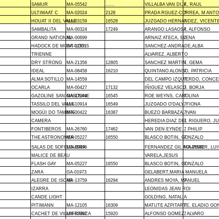
SAMUR
MA-05542
......
VILLALBA VAN DIJK, RAUL
7
ULTIMAAT C
MA-02024
2128
PRADA RGUEZ-CORREA, M ANTO
7
HOUAT II DEL VALLE
MA-03159
16528
JUZGADO HERNANDEZ, VICENT
7
SAMBALITA
MA-00324
17249
ARANGO LASAOSA, ALFONSO
7
GRAND NATIONAL
MA-00699
ARNAIZ ATECA, ELENA
7
HADOCK DE MONT LOUIS
GA-01551
SANCHEZ-ANDRADE,ALBA
TRIENNE
ALVAREZ, ALBERTO
DRY STRONG
MA-21356
12805
SANCHEZ MARTIN, GEMA
7
IDEAL
MA-08458
16210
QUINTANO ALONSO, PATRICIA
7
ALMA SOTILLO
MA-14559
DEL CAMPO IZQUIERDO, CONCE
7
OCARLA
MA-00427
17132
IÑIGUEZ VELASCO, BORJA
7
GAZOLINE SAN GASOLINE
MA-17944
16545
ROE WEYNS, CAROLINA
7
TASSILO DEL VALLE
MA-10914
16549
JUZGADO O'DALY, FIONA
7
MOGÜI DO TAMBRE
MA-00422
16387
BUEZO BARBAZA, IVAN
7
CAMERA
HEREDIA DIAZ DEL RIGUERO, J
7
FONTIBEROS
MA-26760
17462
VAN DEN EYNDE ., PHILIP
7
THE ASTRONOMER
MA-05227
16550
BLASCO BOTIN, GONZALO
7
SALAS DE SOFELGUERA
MA-09996
FERNANDEZ GIL FOURNIER, LUI
MA-25082
MALICE DE BEAU
VARELA,JESUS
FLASH GAY
MA-05227
16550
BLASCO BOTIN, GONZALO
7
ZARA
GA-01973
GELABERT,MARIA MANUELA
ALEGRE DE ISCAR
MA-13759
16294
ANDRES MOYA, MANUEL
7
IZARRA
LEONIDAS JEAN ROI
CANDE LIGHT
GOLDING, NATALIA
PITIMANN
MA-12105
16309
MATUTE AZPITARTE, ELADIO GO
7
CACHET DE VILLAFRANCA
MA-03382
15920
ALFONSO GOMEZ, ALVARO
7