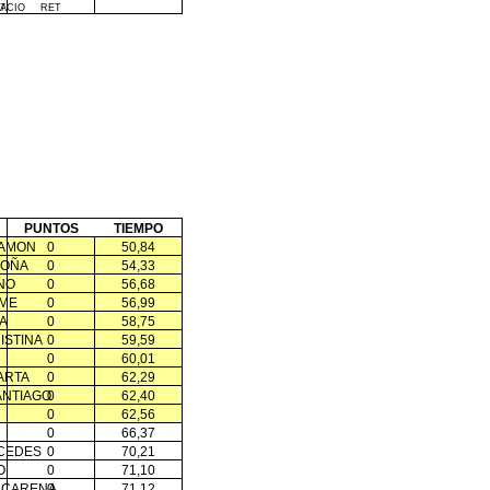
NACIO
7
RET
PUNTOS
TIEMPO
RAMON
0
50,84
GOÑA
0
54,33
NO
0
56,68
IME
0
56,99
A
0
58,75
ISTINA
0
59,59
0
60,01
ARTA
0
62,29
ANTIAGO
0
62,40
0
62,56
0
66,37
RCEDES
0
70,21
O
0
71,10
ACARENA
0
71,12