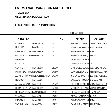
I MEMORIAL
CAROLINA AROSTEGUI
CLUB SEK
VILLAFRANCA DEL CASTILLO
RESULTADOS PRUEBA PROMOCIÓN
HORA 10,00
CABALLO
LDN
JINETE
GALOPE
CITADELLE DE SISSE
MA-15975
16317
ANDRES USANDIZAGA, SANTIAG
4
HELLISA DE L・TANG
MA-10018
17911
TAMAMES HERGUETA, JAIME
7
KELVERT D'OR DE DEYDE
MA-10762
16421
BOVE GODED, MARTA
7
ONDINE DU TERROIR
MA-00975
16521
BOTIN NAVEDA, MARTA
7
MERLIN
VILANOVA, SARA
GUINEA
CREMADES, MARIA
CORSO
MA-16908
16239
MARQUEZ CACERES, EDUARDO
7
IKHOR DE FRAIGNEAU
MA-08799
17780
CAMBRELENG CONTRERAS, JAI
4
AMARETTO VAN HET ZILLENHOF
MA-01185
17270
JIMENEZ MARTINEZ, MERCEDES
7
ROCCO
MA-15625
VALLEJO NICOLAS, GUZMAN
0
ATLANTA-YAR
MA-11139
17942
REDONDO MC CRORY, MACARE
7
DEBA DE ZUYA
MA-00232
15850
MUÑOZ DE LAS CASAS, RAMON
7
HIPICAN.COM GRANVILLAIS
MA-28033
17801
PEÑACOBA ORTIZ, MARIANO
0
THAPSIA
MA-01821
17432
PERAL YAÑEZ, ADOLFO
7
FJORD II
MA-10762
16421
BOVE GODED, MARTA
7
TARAMUNDI
MA-02504
16211
SANZ URMENETA, AURORA
7