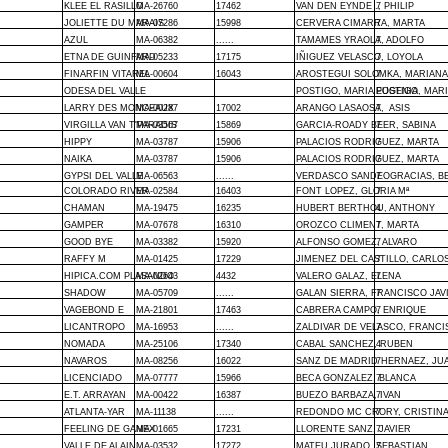
KLEE EL RASILLO
MA-26760
17462
VAN DEN EYNDE ., PHILIP
7
JOLIETTE DU MARAIS
MA-07286
15998
CERVERA CIMARRA, MARTA
7
AZUL
MA-06382
......
TAMAMES YRAOLA, ADOLFO
7
ETNA DE GUINFARD
MA-05233
17175
IÑIGUEZ VELASCO, LOYOLA
7
FINARFIN VITAREL
MA-00604
16043
AROSTEGUI SOLOMKA, MARIANA
7
ODESA DEL VALLE
POSTIGO, MARIA EUGENIA
POSTIGO, MAR
LARRY DES MONCEAUX
MA-00287
17002
ARANGO LASAOSA,
7
ASIS
VIRGILLA VAN T'PARADIS
MA-03567
15869
GARCIA-ROADY BEER, SABINA
7
HIPPY
MA-03787
15906
PALACIOS RODRIGUEZ, MARTA
7
NAIKA
MA-03787
15906
PALACIOS RODRIGUEZ, MARTA
7
GYPSI DEL VALLE
MA-06563
......
VERDASCO SANDEOGRACIAS, B
7
COLORADO RIVER
MA-02584
16403
FONT LOPEZ, GLORIA Mª
7
CHAMAN
MA-19475
16235
HUBERT BERTHOU, ANTHONY
4
GAMPER
MA-07678
16310
OROZCO CLIMENT, MARTA
7
GOOD BYE
MA-03382
15920
ALFONSO GOMEZ, ALVARO
7
RAFFY M
MA-01425
17229
JIMENEZ DEL CASTILLO, CARLO
7
HIPICA.COM PLASANDO
MA-02643
4432
VALERO GALAZ, ELENA
7
SHADOW
MA-05709
......
GALAN SIERRA, FRANCISCO JAV
7
VAGEBOND E
MA-21801
17463
CABRERA CAMPO, ENRIQUE
7
LICANTROPO
MA-16953
......
ZALDIVAR DE VELASCO, FRANC
7
NOMADA
MA-25106
17340
CABAL SANCHEZ, RUBEN
4
NAVAROS
MA-08256
16022
SANZ DE MADRID HERNAEZ, JU
7
LICENCIADO
MA-07777
15966
BECA GONZALEZ, BLANCA
7
E.T. ARRAYAN
MA-00422
16387
BUEZO BARBAZA, IVAN
7
ATLANTA-YAR
MA-11138
......
REDONDO MC CRORY, CRISTIN
7
FEELING DE GANEX
MA-01665
17231
LLORENTE SANZ, JAVIER
7
VALLE DE ALAIN
MA-03532
17272
MATEU JURADO, SEBASTIAN
7