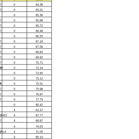
7
0
64,38
7
0
65,01
0
65,36
7
0
65,68
7
0
65,72
7
0
66,48
0
66,55
7
0
67,19
7
0
67,58
7
0
68,83
7
0
69,92
7
0
70,71
GO
7
0
72,14
0
72,65
0
75,12
A
7
0
75,51
7
0
75,98
7
0
76,97
7
0
77,75
0
80,42
4
63,37
ONIO
7
4
67,77
7
4
69,87
4
70,03
ARLA
7
4
71,05
4
80,14