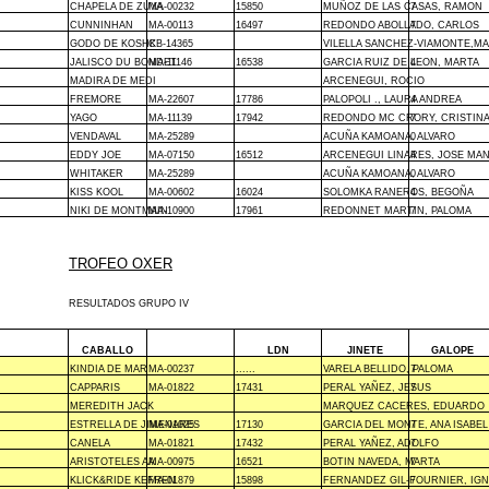
CHAPELA DE ZUYA
MA-00232
15850
MUÑOZ DE LAS CASAS, RAMON
7
CUNNINHAN
MA-00113
16497
REDONDO ABOLLADO, CARLOS
7
GODO DE KOSHK
CB-14365
VILELLA SANCHEZ-VIAMONTE,MA
JALISCO DU BONDET
MA-11146
16538
GARCIA RUIZ DE LEON, MARTA
4
MADIRA DE MEDI
ARCENEGUI, ROCIO
FREMORE
MA-22607
17786
PALOPOLI ., LAURA ANDREA
4
YAGO
MA-11139
17942
REDONDO MC CRORY, CRISTIN
7
VENDAVAL
MA-25289
ACUÑA KAMOANA, ALVARO
0
EDDY JOE
MA-07150
16512
ARCENEGUI LINARES, JOSE MA
4
WHITAKER
MA-25289
ACUÑA KAMOANA, ALVARO
0
KISS KOOL
MA-00602
16024
SOLOMKA RANEROS, BEGOÑA
4
NIKI DE MONTMAIN
MA-10900
17961
REDONNET MARTIN, PALOMA
7
TROFEO OXER
RESULTADOS GRUPO IV
CABALLO
LDN
JINETE
GALOPE
KINDIA DE MAR
MA-00237
......
VARELA BELLIDO, PALOMA
7
CAPPARIS
MA-01822
17431
PERAL YAÑEZ, JESUS
7
MEREDITH JACK
MARQUEZ CACERES, EDUARDO
ESTRELLA DE JIMENARES
MA-01025
17130
GARCIA DEL MONTE, ANA ISABEL
7
CANELA
MA-01821
17432
PERAL YAÑEZ, ADOLFO
7
ARISTOTELES AA
MA-00975
16521
BOTIN NAVEDA, MARTA
7
KLICK&RIDE KEFREN
MA-01879
15898
FERNANDEZ GIL-FOURNIER, IG
7