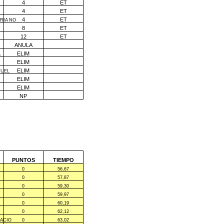
4
ET
4
ET
4
ET
RIA NO
8
ET
12
ET
ANULA
ELIM
A
ELIM
ELIM
NUEL
ELIM
ELIM
NP
PUNTOS
TIEMPO
0
56,67
0
57,87
0
59,30
0
59,97
0
60,19
0
62,12
NACIO
0
63,02