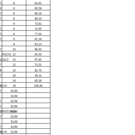
7
8
63,92
A
7
8
65,58
7
8
66,19
7
8
69,24
8
73,81
7
8
74,95
7
8
77,02
7
8
81,28
9
83,13
7
10
86,92
, ROCIO
12
65,55
NZALO
12
67,82
7
12
73,32
A
7
15
92,70
7
16
95,11
16
95,29
NACIO
7
19
109,84
7
ELIM
ELIM
7
ELIM
7
ELIM
 CRISTOBAL
7
ELIM
7
ELIM
ELIM
7
ELIM
NACIO
7
ELIM