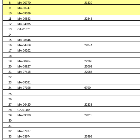
8
MA-00770
21430
9
MA-06747
10
MA-09029
11
MA-09843
22843
12
MA-04955
13
GA-01675
14
15
MA-08846
16
MA-04769
22044
17
MA-09262
18
19
MA-08964
22265
20
MA-09827
23063
21
MA-07415
22085
22
23
MA-09521
24
MA-07196
6790
25
26
27
MA-06425
22333
28
GA-01466
29
MA-09320
22011
30
31
32
MA-07437
33
MA-03974
23492