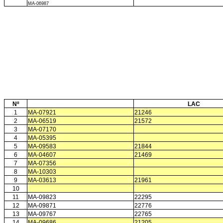
MA-06987
Nº
LAC
1
MA-07921
21246
2
MA-06519
21572
3
MA-07170
4
MA-05395
5
MA-09583
21844
6
MA-04607
21469
7
MA-07356
8
MA-10303
9
MA-03613
21961
10
11
MA-09823
22295
12
MA-09871
22776
13
MA-09767
22765
14
MA-09686
21205