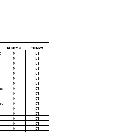
PUNTOS
TIEMPO
0
ET
O
0
ET
0
ET
0
ET
0
ET
0
ET
0
ET
0
ET
ME
0
ET
0
ET
0
ET
NA
0
ET
0
ET
0
ET
0
ET
0
ET