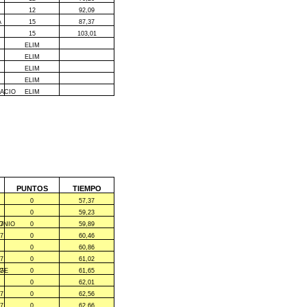
12
92,09
A
15
87,37
15
103,01
ELIM
ELIM
ELIM
ELIM
NACIO
ELIM
PUNTOS
TIEMPO
0
57,37
0
59,23
ONIO
7
0
59,89
7
0
60,46
0
60,86
7
0
61,02
RGE
7
0
61,65
0
62,01
7
0
62,56
7
0
62,66