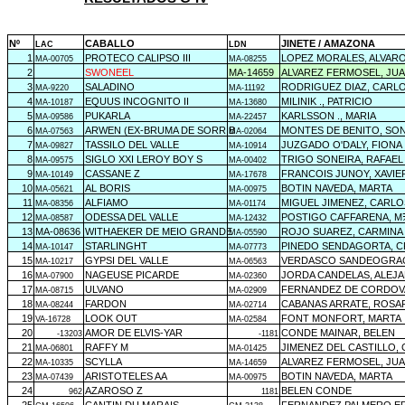
Nº
CABALLO
JINETE / AMAZONA
LAC
LDN
1
PROTECO CALIPSO III
LOPEZ MORALES, ALVAR
MA-00705
MA-08255
2
SWONEEL
MA-14659
ALVAREZ FERMOSEL, JUA
3
SALADINO
RODRIGUEZ DIAZ, CARL
MA-9220
MA-11192
4
EQUUS INCOGNITO II
MILINIK ., PATRICIO
MA-10187
MA-13680
5
PUKARLA
KARLSSON ., MARIA
MA-09586
MA-22457
6
ARWEN (EX-BRUMA DE SORRIB
MONTES DE BENITO, SON
MA-07563
MA-02064
7
TASSILO DEL VALLE
JUZGADO O'DALY, FIONA
MA-09827
MA-10914
8
SIGLO XXI LEROY BOY S
TRIGO SONEIRA, RAFAEL
MA-09575
MA-00402
9
CASSANE Z
FRANCOIS JUNOY, XAVIE
MA-10149
MA-17678
10
AL BORIS
BOTIN NAVEDA, MARTA
MA-05621
MA-00975
11
ALFIAMO
MIGUEL JIMENEZ, CARLO
MA-08356
MA-01174
12
ODESSA DEL VALLE
POSTIGO CAFFARENA, M
MA-08587
MA-12432
13
MA-08636
WITHAEKER DE MEIO GRANDE
ROJO SUAREZ, CARMINA
MA-05590
14
STARLINGHT
PINEDO SENDAGORTA, C
MA-10147
MA-07773
15
GYPSI DEL VALLE
VERDASCO SANDEOGRAC
MA-10217
MA-06563
16
NAGEUSE PICARDE
JORDA CANDELAS, ALEJ
MA-07900
MA-02360
17
ULVANO
FERNANDEZ DE CORDOVA
MA-08715
MA-02909
18
FARDON
CABANAS ARRATE, ROSA
MA-08244
MA-02714
19
LOOK OUT
FONT MONFORT, MARTA
VA-16728
MA-02584
20
AMOR DE ELVIS-YAR
CONDE MAINAR, BELEN
-13203
-1181
21
RAFFY M
JIMENEZ DEL CASTILLO,
MA-06801
MA-01425
22
SCYLLA
ALVAREZ FERMOSEL, JUA
MA-10335
MA-14659
23
ARISTOTELES AA
BOTIN NAVEDA, MARTA
MA-07439
MA-00975
24
AZAROSO Z
BELEN CONDE
962
1181