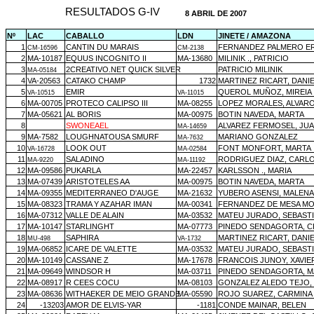
RESULTADOS G-IV
8 ABRIL DE 2007
Nº
LAC
CABALLO
LDN
JINETE / AMAZONA
1
CANTIN DU MARAIS
FERNANDEZ PALMERO E
CM-16596
CM-2138
2
MA-10187
EQUUS INCOGNITO II
MA-13680
MILINIK ., PATRICIO
3
2CREATIVO.NET QUICK SILVER
PATRICIO MILINIK
MA-05184
4
VA-20563
CATAKO CHAMP
1732
MARTINEZ RICART, DANI
5
EMIR
QUEROL MUÑOZ, MIREIA
VA-10515
VA-11015
6
MA-00705
PROTECO CALIPSO III
MA-08255
LOPEZ MORALES, ALVAR
7
MA-05621
AL BORIS
MA-00975
BOTIN NAVEDA, MARTA
8
SWONEAEL
ALVAREZ FERMOSEL, JUA
MA-14659
9
MA-7582
LOUGHNATOUSA SMURF
MARIANO GONZALEZ
MA-7632
10
LOOK OUT
FONT MONFORT, MARTA
VA-16728
MA-02584
11
SALADINO
RODRIGUEZ DIAZ, CARL
MA-9220
MA-11192
12
MA-09586
PUKARLA
MA-22457
KARLSSON ., MARIA
13
MA-07439
ARISTOTELES AA
MA-00975
BOTIN NAVEDA, MARTA
14
MA-09355
MEDITERRANEO D'AUGE
MA-21632
YUBERO ASENSI, MALENA
15
MA-08323
TRAMA Y AZAHAR IMAN
MA-00341
FERNANDEZ DE MESA MO
16
MA-07312
VALLE DE ALAIN
MA-03532
MATEU JURADO, SEBAST
17
MA-10147
STARLINGHT
MA-07773
PINEDO SENDAGORTA, C
18
SAPHIRA
MARTINEZ RICART, DANI
MU-498
VA-1732
19
MA-06852
ICARE DE VALETTE
MA-03532
MATEU JURADO, SEBAST
20
MA-10149
CASSANE Z
MA-17678
FRANCOIS JUNOY, XAVIE
21
MA-09649
WINDSOR H
MA-03711
PINEDO SENDAGORTA, M
22
MA-08917
R CEES COCU
MA-08103
GONZALEZ ALEDO TEJO, 
23
MA-08636
WITHAEKER DE MEIO GRANDE
MA-05590
ROJO SUAREZ, CARMINA
24
-13203
AMOR DE ELVIS-YAR
-1181
CONDE MAINAR, BELEN