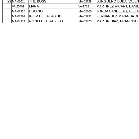
29
THE BOSS
BURGUEÑO BUDA, VALEN
MA-06611
MA-02728
LIANA
MARTINEZ RICART, DANI
VA-25701
VA-1732
ELKANO
JORDA CANDELAS, ALEJ
MA-07926
MA-02360
K-JIM DE LA BASTIDE
FERNANDEZ-MIRANDA DE
MA-07361
MA-03931
NONELL EL RASILLO
MARTIN DIAZ, FRANCISC
MA-04914
MA-03873