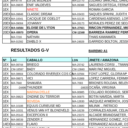
1EX
ES DE BUZALEN
LOZANO SANCHEZ, DAVI
MA-8778
MA-22770
1EX
ENIF VALDEVES
SAGUES ORTEGA, FERN
MA-09835
MA-09388
1EX
NINETE
ROMAN GARCIA
20EX
CLASSIC DREAM
SAQUES SPAHNI, JUDITH
MA-09846
MA-03433
20EX
CACIQUE DE ODELOT
CARDENAS ASENSIO, LO
MA-10041
MA-02135
20EX
JOVANNY
MORALES PEREZ DE SEO
MA-09004
MA-26173
20EX
ELOISE DE L'ITON
RINCON FERNANDEZ, MI
MA-04584
MA-27921
20EX
OPERA
BARREDA RAMIREZ FE
MA-09970
CM-12348
NATHAN
THAIS KAWAMATA
MA-7216
DIABLO X
GARRIDO BOLTON, JESS
MA-01592
MA-24926
RESULTADOS G-V
BAREMO A1
Nº
CABALLO
JINETE / AMAZONA
LAC
LDN
1EX
BRIEGO
LAURENS-CORSI ., TIWA
MA-09744
MA-25742
1EX
BADY
MARI PAZ MIGUEL
CM-16597
CM-13840
1EX
COLORADO RIVER(EX COS CA
FONT LOPEZ, GLORIA Mª
MA-08604
MA-02584
1EX
VICI
LOPEZ CARRERA, FERMI
MA-09671
MA-01869
1EX
SHAKARA
BRIONES ROLDAN, BELE
MA-7840
MA-7093
1EX
THUNDER
OCAÑA, VIRGINIA
-24496
-16635
1EX
MARINA D'ELLE
COLLADO RODRIGO, SE
MA-00985
1EX
ONDINE DU TERROIR
BOTIN NAVEDA, MARTA
MA-09823
MA-00975
1EX
BOVEDA
VAZQUEZ AYMERICH, JOS
MA-12630
1EX
EQUUS CURIEUSE MD
MILINIK ., PATRICIO
MA-10186
MA-13680
1EX
VENUS VAN HT BLONDVELD
CORRALES ASUAR, CELIA
MA-10331
MA-16239
1EX
EXCEPCION II
ALCAIDE BRANDSAETER,
MA-05143
MA-23373
1EX
ZENDER Z
HERNANDEZ GOMEZ, FCO
MA-08539
MA-04409
14EX
FLAVIO
FERNANDEZ AGUILAR, O
MA-09632
MA-02145