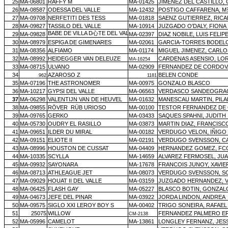
25
MA-06801
RAFFY M
MA-01425
JIMENEZ DEL CASTILLO,
26
MA-08587
ODESSA DEL VALLE
MA-12432
POSTIGO CAFFARENA, M
27
MA-09708
NERFETITI DES TESS
MA-01818
SAENZ GUTIERREZ, RIC
28
MA-09827
TASSILO DEL VALLE
MA-10914
JUZGADO O'DALY, FIONA
BABE DE VILLA D心TE DEL VAL
29
MA-09828
MA-02397
DIAZ NOBILE, LUIS FELIP
30
MA-08979
ESPIGA DE GIMENARES
MA-02061
GARCIA-TORRES BODELO
31
MA-08356
ALFIAMO
MA-01174
MIGUEL JIMENEZ, CARLO
32
MA-08992
HEIDEGGER VAN DELEUZE
CARDENAS ASENSIO, LO
MA-16254
33
MA-08715
ULVANO
MA-02909
FERNANDEZ DE CORDOVA
34
AZAROSO Z
BELEN CONDE
962
1181
35
MA-07196
THE ASTRONOMER
MA-00975
GONZALO BLASCO
36
MA-10217
GYPSI DEL VALLE
MA-06563
VERDASCO SANDEOGRAC
37
MA-06298
VALENTIJN VAN DE HEUVEL
MA-01632
MANESCAU MARTIN, PILA
38
MA-09855
RÖVER
RÜB URIOSO
MA-00100
TESTOR FERNANDEZ DE
39
MA-09765
GERKO
MA-03433
SAQUES SPAHNI, JUDITH
40
MA-05730
OUDRY EL RASILLO
MA-03873
MARTIN DIAZ, FRANCISC
41
MA-09651
ILDER DU MIRAL
MA-00182
VERDUGO VELON, IÑIGO
42
MA-09151
ELIOTE II
MA-02191
VERDUGO SVENSSON, C
43
MA-08996
HOUSTON DE CUSSAT
MA-04409
HERNANDEZ GOMEZ, FCO
44
MA-10335
SCYLLA
MA-14659
ALVAREZ FERMOSEL, JUA
45
MA-09932
SAYONARA
MA-17678
FRANCOIS JUNOY, XAVIE
46
MA-08713
ATHLEAGUE JET
MA-08073
VERDUGO SVENSSON, S
47
MA-09029
HOUAT II DEL VALLE
MA-03159
JUZGADO HERNANDEZ, V
48
MA-06425
FLASH GAY
MA-05227
BLASCO BOTIN, GONZAL
49
MA-04673
JEFE DEL PINAR
MA-03922
JORDA LINDON, ANDREA
50
MA-09575
SIGLO XXI LEROY BOY S
MA-00402
TRIGO SONEIRA, RAFAEL
51
25075
WILLOW
FERNANDEZ PALMERO E
CM-2138
52
MA-05996
CAMELOT
MA-13861
LONGLEY FERNANZ, JES