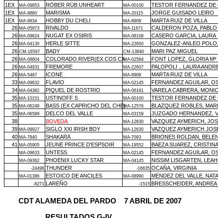
1EX
RÖBER RÜB UNHEART
TESTOR FERNANDEZ DE
MA-09853
MA-00100
1EX
MARISMA
JORGE GUISADO LEIRO
MA-9860
MA-20115
1EX
HOBBY DU CHELI
MARTA RUIZ DE VILLA
MA-9834
MA-8908
26
RIVALDO
CALDERON POZA, PABLO
MA-05973
MA-11671
26
NUGAT EX OSIRIS
CASERO GARCIA, LAURA
MA-09824
MA-08108
26
HERLE SITTE
GONZALEZ-ANLEO POLO,
MA-04130
MA-22650
26
BADY
MARI PAZ MIGUEL
CM-16597
CM-13840
26
COLORADO RIVER(EX COS CA
FONT LOPEZ, GLORIA Mª
MA-08604
MA-02584
26
FREMORE
PALOPOLI ., LAURA ANDR
MA-04931
MA-22607
26
ICONE
MARTA RUIZ DE VILLA
MA-5487
MA-8908
33
FLAVIO
FERNANDEZ AGUILAR, O
MA-09632
MA-02145
34
PIQUEL DE ROSTRIO
VARELA CABRERA, MONI
MA-04382
MA-06161
35
USTINOFF S
TESTOR FERNANDEZ DE
MA-10151
MA-00100
35
BASS (EX CAPRICHO DEL CHE)
BLAZQUEZ ROBLES, MAR
MA-06249
MA-12576
35
DELCO DEL VALLE
JUZGADO HERNANDEZ, V
MA-06589
MA-03159
38
BOVEDA
VAZQUEZ AYMERICH, JOS
MA-12630
39
SIGLO XXI IRISH BOY
VAZQUEZ AYMERICH JOS
MA-09927
MA-12630
40
SHAKARA
BRIONES ROLDAN, BELE
MA-7840
MA-7093
41
JEUNE PRINCE D'ESPSOIR
BAEZA SUAREZ, CRISTIN
MA-05905
MA-19552
UNTESS
FERNANDEZ AGUILAR, O
MA-09633
MA-02145
PHOENIX LUCKY STAR
NISSIM LISGARTEN, LEAH
MA-09362
MA-04145
THUNDER
OCAÑA, VIRGINIA
-24496
-16635
ESTOICO DE ANCILES
MENDEZ DEL VALLE, NATA
MA-01386
MA-08990
LAREÑO
BRESSCHEIDER, ANDREA
-8271
-1515
CDT ALAMEDA DEL PARDO
7 ABRIL DE 2007
RESULTADOS G-IV