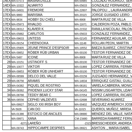
14EX
MASINA D'ELLE
COLLADO RODRIGO, SE
MA-07573
MA-00985
14EX
ALVARITO
GONZALEZ FERNANDEZ, 
MA-10322
MA-05633
17EX
FREMORE
PALOPOLI ., LAURA ANDR
MA-04931
MA-22607
17EX
MARISMA
JORGE GUISADO LEIRO
MA-9860
MA-20115
17EX
HOBBY DU CHELI
MARTA RUIZ DE VILLA
MA-9834
MA-8908
17EX
RIVALDO
CALDERON POZA, PABLO
MA-05973
MA-11671
17EX
KLAVIER K
RANILLA NICOLAU, PALO
MA-08312
MA-21532
17EX
CARLITOS
GONZALEZ FERNANDEZ, 
MA-05882
MA-05633
17EX
UNTESS
FERNANDEZ AGUILAR, O
MA-09633
MA-02145
17EX
CHEENOOKA
ROLLAN PEON, MARTIN
MA-09154
MA-11148
17EX
JEUNE PRINCE D'ESPSOIR
BAEZA SUAREZ, CRISTIN
MA-05905
MA-19552
17EX
RÖBER RÜB URBAN
TESTOR FERNANDEZ DE
MA-09852
MA-00100
17EX
ICONE
MARTA RUIZ DE VILLA
MA-5487
MA-8908
28
USTINOFF S
TESTOR FERNANDEZ DE
MA-10151
MA-00100
29
VIKTOR
LOPEZ CARRERA, FERMI
MA-10077
MA-01869
29
RÖBER RÜB UNHEART
TESTOR FERNANDEZ DE
MA-09853
MA-00100
29
DELCO DEL VALLE
JUZGADO HERNANDEZ, V
MA-06589
MA-03159
29
ARAMIS
ERRIQUEZ GISTAU, GUI
MA-06756
MA-14634
33
PIQUEL DE ROSTRIO
VARELA CABRERA, MONI
MA-04382
MA-06161
34
PHOENIX LUCKY STAR
NISSIM LISGARTEN, LEAH
MA-09362
MA-04145
34
TEDDY BEAR C
LOPEZ CARRERA, RICAR
MA-08766
MA-07054
36
CEPHEI VALDEVES
SEVERIANO ALVAREZ
MA-08556
MA-02698
SIGLO XXI IRISH BOY
VAZQUEZ AYMERICH JOS
MA-09927
MA-00402
CAN DO
QUEROL MUÑOZ, MIREIA
VA-5926
VA-11015
ESTOICO DE ANCILES
MENDEZ DEL VALLE, NATA
MA-01386
MA-08990
XANA
BARREDA RAMIREZ FER
MA-09971
CM-23480
LAREÑO
BRESSCHEIDER, ANDREA
-8271
-1515
HIPPOCAMPE DESPRES
ASHTON ., MARIA ISABEL
MA-09743
MA-06921