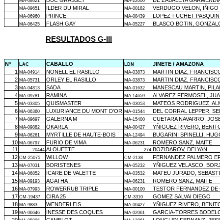
DUC GRASSET
DE ZABALETA GARMENDI
MA-08621
MA-22000
ILDER DU MIRAL
VERDUGO VELON, IÑIGO
MA-09651
MA-00182
PRINCE
LOPEZ-FUCHET PASQUIN,
MA-06960
MA-08439
FLASH GAY
BLASCO BOTIN, GONZAL
MA-06425
MA-05227
RESULTADOS G-III
Nº
CABALLO
JINETE / AMAZONA
LAC
LDN
1
NONELL EL RASILLO
MARTIN DIAZ, FRANCISC
MA-04914
MA-03873
2
ORLEY EL RASILLO
MARTIN DIAZ, FRANCISC
MA-05731
MA-03873
3
SADA
MANESCAU MARTIN, PILA
MA-04813
MA-01632
4
RAMINA
ALVAREZ FERMOSEL, JUA
MA-09781
MA-14659
5
QUISMASTER
MATEOS RODRIGUEZ, A
MA-03305
MA-03053
6
LUXURIANCE DU MONT D'OR
DEL CORRAL LEPPER, S
MA-06360
MA-01544
7
GALERNA M
CUETARA NAVARRO, JOS
MA-09697
MA-15400
8
OKARLA
YÑIGUEZ RIVERO, BENIT
MA-09882
MA-00427
9
MYRTILLE DE HAUTE-BOIS
BUGARINI SPINELLI, HU
MA-06261
MA-12494
10
FURIO DE VIMA
ROMERO SANZ, MAITE
MA-06797
MA-06231
11
ALOUETTE
BOZIDAROV, DELYAN
-20444
-274
12
WILLOW
FERNANDEZ PALMERO E
CM-25075
CM-2138
13
BORISTENES
YÑIGUEZ VELASCO, BOR
MA-07031
MA-05232
14
ICARE DE VALETTE
MATEU JURADO, SEBAST
MA-06852
MA-03532
15
AGATHA
ROMERO SANZ, MAITE
MA-09193
MA-06231
16
ROWERRUB TRIPLE
TESTOR FERNANDEZ DE
MA-07993
MA-00100
17
CIRA 25
GOMEZ SALVAI DIEGO
CM-19437
CM-3310
18
WENDERLEIS
YÑIGUEZ RIVERO, BENIT
MA-9883
MA-00427
19
INESSE DES COQUES
GARCIA-TORRES BODELO
MA-06646
MA-02061