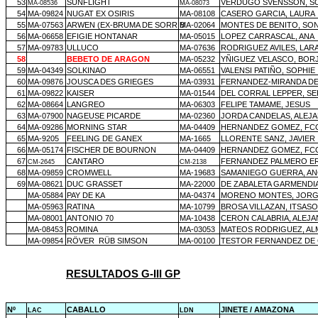
53
SUNFLIGHT
VERDUGO SVENSSON, S
MA-08536
MA-08073
54
MA-09824
NUGAT EX OSIRIS
MA-08108
CASERO GARCIA, LAURA
55
MA-07563
ARWEN (EX-BRUMA DE SORRIB
MA-02064
MONTES DE BENITO, SON
56
MA-06658
EFIGIE HONTANAR
MA-05015
LOPEZ CARRASCAL, ANA
57
MA-09783
ULLUCO
MA-07636
RODRIGUEZ AVILES, LAR
58
BEBETO DE ARAGON
MA-05232
YÑIGUEZ VELASCO, BOR
59
MA-04349
SOLKINAO
MA-06551
VALENSI PATIÑO, SOPHIE
60
MA-09876
JOUSCA DES GRIEGES
MA-03931
FERNANDEZ-MIRANDA DE
61
MA-09822
KAISER
MA-01544
DEL CORRAL LEPPER, S
62
MA-08664
LANGREO
MA-06303
FELIPE TAMAME, JESUS
63
MA-07900
NAGEUSE PICARDE
MA-02360
JORDA CANDELAS, ALEJ
64
MA-09286
MORNING STAR
MA-04409
HERNANDEZ GOMEZ, FCO
65
MA-9205
FEELING DE GANEX
MA-1665
LLORENTE SANZ, JAVIER
66
MA-05174
FISCHER DE BOURNON
MA-04409
HERNANDEZ GOMEZ, FCO
67
CANTARO
FERNANDEZ PALMERO E
CM-2645
CM-2138
68
MA-09859
CROMWELL
MA-19683
SAMANIEGO GUERRA, A
69
MA-08621
DUC GRASSET
MA-22000
DE ZABALETA GARMENDI
MA-05884
PAY DE KA
MA-04374
MORENO MONTES, JOR
MA-05963
RATINA
MA-10799
BROSA VILLAZAN, ITSASO
MA-08001
ANTONIO 70
MA-10438
CERON CALABRIA, ALEJ
MA-08453
ROMINA
MA-03053
MATEOS RODRIGUEZ, A
MA-09854
RÖVER
RÜB SIMSON
MA-00100
TESTOR FERNANDEZ DE
RESULTADOS G-III GP
Nº
CABALLO
JINETE / AMAZONA
LAC
LDN