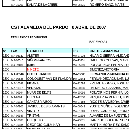
EMIR
QUEROL MUÑOZ, MIREIA
VA-10515
VA-11015
KALIFA DE LA CREEK
ROMERO SANZ, MAITE
MA-10307
MA-06231
CST ALAMEDA DEL PARDO
8 ABRIL DE 2007
RESULTADOS PROMOCION
BAREMO A1
Nº
CABALLO
JINETE / AMAZONA
LAC
LDN
1EX
ALSTER
HILARIO SIERRA, ALEJA
MA-03142
MA-27036
1EX
VIÑON-FARCOS
GALLEGO CUEVAS, MART
MA-07515
MA-13231
1EX
piaffe
POLVORINOS PERNIA, L
ma-09401
MA-25095
1EX
NINETE
JIMENEZ,VICTORIA
1EX
COTTE JARDIN
FERNANDEZ-MIRANDA DE
MA-03516
MA-15586
1EX
CONQUEST VAN DE FLANDRIA
FERNANDEZ AGUILAR, LU
MA-09636
MA-02144
1EX
PICARA
FREIRE ALONSO, JOSE A
MA-10098
MA-22693
1EX
VEREJAN
PALMEIRO CABAÑAS, MA
MA-10315
MA-20535
1EX
NUAR DE ELVAS
POLVORINOS PERNIA, L
MA-09594
MA-25095
1EX
CHIN-NA
VAZQUEZ AYMERICH, JOS
MA-9724
MA-12630
1EX
CANTABRIA EQD
RICOTE SAAVEDRA, JAVI
MA-10148
MA-07166
1EX
JANICUL DES DIAMANTS
YUSTE MUÑOZ, YOLAND
MA-07906
MA-06643
1EX
VIKTOR
LOPEZ CARRERA, FERMI
MA-10077
MA-01869
1EX
TRISTAN
ALVAREZ DE LA PUENTE,
MA-09537
MA-02698
1EX
CHIQUITO
GARRIDO BOLTON, SOPH
MA-10188
MA-23571
1EX
GEORGIO CULMINAR
MARTIN MORA-REY, SAN
MA-10185
MA-19556