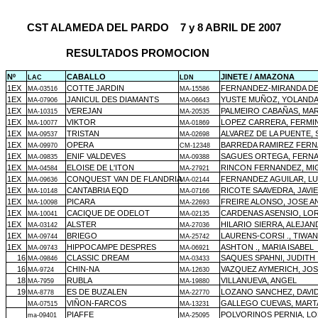
CST ALAMEDA DEL PARDO
7 y 8 ABRIL DE 2007
RESULTADOS PROMOCION
Nº
CABALLO
JINETE / AMAZONA
LAC
LDN
1EX
COTTE JARDIN
FERNANDEZ-MIRANDA DE 
MA-03516
MA-15586
1EX
JANICUL DES DIAMANTS
YUSTE MUÑOZ, YOLAND
MA-07906
MA-06643
1EX
VEREJAN
PALMEIRO CABAÑAS, MA
MA-10315
MA-20535
1EX
VIKTOR
LOPEZ CARRERA, FERMI
MA-10077
MA-01869
1EX
TRISTAN
ALVAREZ DE LA PUENTE,
MA-09537
MA-02698
1EX
OPERA
BARREDA RAMIREZ FER
MA-09970
CM-12348
1EX
ENIF VALDEVES
SAGUES ORTEGA, FERN
MA-09835
MA-09388
1EX
ELOISE DE L'ITON
RINCON FERNANDEZ, MI
MA-04584
MA-27921
1EX
CONQUEST VAN DE FLANDRIA
FERNANDEZ AGUILAR, LU
MA-09636
MA-02144
1EX
CANTABRIA EQD
RICOTE SAAVEDRA, JAVI
MA-10148
MA-07166
1EX
PICARA
FREIRE ALONSO, JOSE A
MA-10098
MA-22693
1EX
CACIQUE DE ODELOT
CARDENAS ASENSIO, LO
MA-10041
MA-02135
1EX
ALSTER
HILARIO SIERRA, ALEJA
MA-03142
MA-27036
1EX
BRIEGO
LAURENS-CORSI ., TIWA
MA-09744
MA-25742
1EX
HIPPOCAMPE DESPRES
ASHTON ., MARIA ISABEL
MA-09743
MA-06921
16
CLASSIC DREAM
SAQUES SPAHNI, JUDITH
MA-09846
MA-03433
16
CHIN-NA
VAZQUEZ AYMERICH, JOS
MA-9724
MA-12630
18
RUBLA
VILLANUEVA, ANGEL
MA-7959
MA-19880
19
ES DE BUZALEN
LOZANO SANCHEZ, DAVI
MA-8778
MA-22770
VIÑON-FARCOS
GALLEGO CUEVAS, MART
MA-07515
MA-13231
PIAFFE
POLVORINOS PERNIA, L
ma-09401
MA-25095