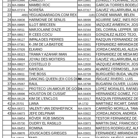
20
CAMELOT
LONGLEY FERNANZ, JES
MA-05996
MA-13861
21
MAMBO ROC
GARCIA-TORRES BODELO
MA-09884
MA-02061
22
NOREÑA
GALVEZ VILLARRUBIA, A
MA-07374
MA-07317
23
YEGUADAARAGON.COM REX
CONDE MAINAR, BELEN
-4691
-1181
24
HARMONIE DE SENLIS
AGUIRRE SAEZ, INES RO
MA-09836
MA-08099
25
ILLOT BRECEEN
VAZQUEZ AYMERICH, JOS
MA-09895
MA-12630
26
MARJOLAINE D'AZE
DEL CORRAL LEPPER, S
MA-09511
MA-01544
27
R CEES COCU
GONZALEZ ALEDO TEJO, 
MA-08917
MA-08103
28
IMPALA DES PIERRES
RAZQUIN FERNANDEZ DE 
MA-08127
MA-02017
29
K-JIM DE LA BASTIDE
FERNANDEZ-MIRANDA DE
MA-07361
MA-03931
30
ELKANO
JORDA CANDELAS, ALEJ
MA-07926
MA-02360
31
TRAMA Y AZAHAR IMAN
FERNANDEZ DE MESA MO
MA-08323
MA-00341
32
JOYAU DES MOITIERS
GALVEZ VILLARRUBIA, A
MA-09994
MA-07317
33
COSTELLO D
VAZQUEZ AYMERICH, JOS
MA-08627
MA-12630
34
KAHOUA
ALVAREZ FERMOSEL, JUA
MA-09107
MA-14659
35
THE BOSS
BURGUEÑO BUDA, VALEN
MA-06611
MA-02728
36
DANCING QUEEN (EX-COS DUM
IÑIGUEZ RIVERO, LUIS
MA-06090
MA-03546
37
RAUL
BUGARINI OLIVER, LUJAN
MA-05067
MA-16798
38
PROTECO UN AMOUR DE GOCH
LOPEZ MORALES, RAFAE
MA-06117
MA-03529
39
HOUSTON DE CUSSAT
HERNANDEZ GOMEZ, FCO
MA-08996
MA-04409
40
KIM DE L'ENCLOS
RAZQUIN FERNANDEZ DE 
MA-08128
MA-02017
41
LIANA
MARTINEZ RICART, DANI
VA-25701
VA-1732
42
VALENTI VAN DENHEFINCK
CARREÑO MORILLA, TAM
MA-08372
MA-03679
43
JEFE DELPINAR
JORDA LINDON, ANDREA
MA-04673
MA-03922
RÖVER
RÜB SIMSON
TESTOR FERNANDEZ DE
MA-09854
MA-00100
OUDRY EL RASILLO
MARTIN DIAZ, FRANCISC
MA-05730
MA-03873
ROMINA
MATEOS RODRIGUEZ, A
MA-08453
MA-03053
JOUSCA DES GRIEGES
FERNANDEZ-MIRANDA DE
MA-09876
MA-03931