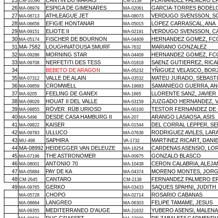
25
CANTIN DU MARAIS
FERNANDEZ PALMERO E
CM-16596
CM-2138
26
ESPIGA DE GIMENARES
GARCIA-TORRES BODELO
MA-08979
MA-02061
27
ATHLEAGUE JET
VERDUGO SVENSSON, S
MA-08713
MA-08073
28
EFIGIE HONTANAR
LOPEZ CARRASCAL, ANA
MA-06658
MA-05015
29
ELIOTE II
VERDUGO SVENSSON, C
MA-09151
MA-02191
30
FISCHER DE BOURNON
HERNANDEZ GOMEZ, FCO
MA-05174
MA-04409
31
MA-7582
LOUGHNATOUSA SMURF
MARIANO GONZALEZ
MA-7632
32
MORNING STAR
HERNANDEZ GOMEZ, FCO
MA-09286
MA-04409
33
NERFETITI DES TESS
SAENZ GUTIERREZ, RIC
MA-09708
MA-01818
34
BEBETO DE ARAGON
YÑIGUEZ VELASCO, BOR
MA-05232
35
VALLE DE ALAIN
MATEU JURADO, SEBAST
MA-07312
MA-03532
36
CROMWELL
SAMANIEGO GUERRA, A
MA-09859
MA-19683
37
FEELING DE GANEX
LLORENTE SANZ, JAVIER
MA-9205
MA-1665
38
HOUAT II DEL VALLE
JUZGADO HERNANDEZ, V
MA-09029
MA-03159
39
RÖVER
RÜB URIOSO
TESTOR FERNANDEZ DE
MA-09855
MA-00100
40
DESDE CASA HAMBURG II
ARANGO LASAOSA, ASIS
MA-5496
MA-207
41
KAISER
DEL CORRAL LEPPER, S
MA-09822
MA-01544
42
ULLUCO
RODRIGUEZ AVILES, LAR
MA-09783
MA-07636
43
SAPHIRA
MARTINEZ RICART, DANI
MU-498
VA-1732
44
MA-08992
HEIDEGGER VAN DELEUZE
CARDENAS ASENSIO, LO
MA-16254
45
THE ASTRONOMER
GONZALO BLASCO
MA-07196
MA-00975
46
ANTONIO 70
CERON CALABRIA, ALEJ
MA-08001
MA-10438
47
PAY DE KA
MORENO MONTES, JOR
MA-05884
MA-04374
48
CANTARO
FERNANDEZ PALMERO E
CM-2645
CM-2138
49
GERKO
SAQUES SPAHNI, JUDITH
MA-09765
MA-03433
CHOPO
ROSARIO CABANAS
MA-05728
MA-02714
LANGREO
FELIPE TAMAME, JESUS
MA-08664
MA-06303
MEDITERRANEO D'AUGE
YUBERO ASENSI, MALENA
MA-09355
MA-21632