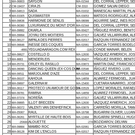
1
SAYGON
DEL CORRAL LEPPER, S
MA-06803
MA-01544
2
CIRA 25
GOMEZ SALVAI DIEGO
CM-19437
CM-3310
3
SADA
MANESCAU MARTIN, PILA
MA-04813
MA-01632
4
QUISMASTER
MATEOS RODRIGUEZ, A
MA-03305
MA-03053
5
HARMONIE DE SENLIS
AGUIRRE SAEZ, INES RO
MA-09836
MA-08099
6
LUXURIANCE DU MONT D'OR
DEL CORRAL LEPPER, S
MA-06360
MA-01544
7
OKARLA
YÑIGUEZ RIVERO, BENIT
MA-09882
MA-00427
8
JOYAU DES MOITIERS
GALVEZ VILLARRUBIA, A
MA-09994
MA-07317
9
IMPALA DES PIERRES
RAZQUIN FERNANDEZ DE 
MA-08127
MA-02017
10
INESSE DES COQUES
GARCIA-TORRES BODELO
MA-06646
MA-02061
11
YEGUADAARAGON.COM REX
CONDE MAINAR, BELEN
-4691
-1181
12
COSTELLO D
VAZQUEZ AYMERICH, JOS
MA-08627
MA-12630
13
WENDERLEIS
YÑIGUEZ RIVERO, BENIT
MA-9883
MA-00427
14
ORLEY EL RASILLO
MARTIN DIAZ, FRANCISC
MA-05731
MA-03873
15
DANCING QUEEN (EX-COS DUM
IÑIGUEZ RIVERO, LUIS
MA-06090
MA-03546
16
MARJOLAINE D'AZE
DEL CORRAL LEPPER, S
MA-09511
MA-01544
17
KAHOUA
ALVAREZ FERMOSEL, JUA
MA-09107
MA-14659
18
GALERNA M
CUETARA NAVARRO, JOS
MA-09697
MA-15400
19
PROTECO UN AMOUR DE GOCH
LOPEZ MORALES, RAFAE
MA-06117
MA-03529
20
RAMINA
ALVAREZ FERMOSEL, JUA
MA-09781
MA-14659
21
NOREÑA
GALVEZ VILLARRUBIA, A
MA-07374
MA-07317
22
ILLOT BRECEEN
VAZQUEZ AYMERICH, JOS
MA-09895
MA-12630
23
VALENTI VAN DENHEFINCK
CARREÑO MORILLA, TAM
MA-08372
MA-03679
24
RAUL
BUGARINI OLIVER, LUJAN
MA-05067
MA-16798
25
MYRTILLE DE HAUTE-BOIS
BUGARINI SPINELLI, HU
MA-06261
MA-12494
26
ALOUETTE
BOZIDAROV, DELYAN
-20444
-274
27
MAMBO ROC
GARCIA-TORRES BODELO
MA-09884
MA-02061
28
KIM DE L'ENCLOS
RAZQUIN FERNANDEZ DE 
MA-08128
MA-02017