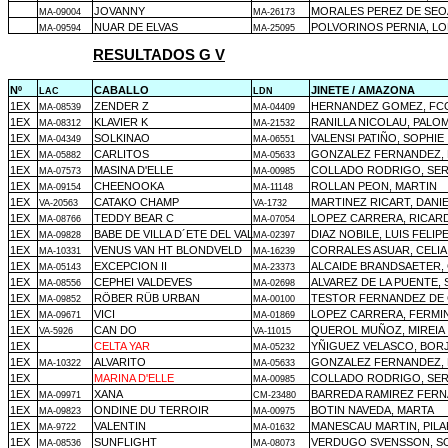
JOVANNY
MORALES PEREZ DE SEO
MA-09004
MA-26173
NUAR DE ELVAS
POLVORINOS PERNIA, L
MA-09594
MA-25095
RESULTADOS G V
Nº
CABALLO
JINETE / AMAZONA
LAC
LDN
1EX
ZENDER Z
HERNANDEZ GOMEZ, FCO
MA-08539
MA-04409
1EX
KLAVIER K
RANILLA NICOLAU, PALO
MA-08312
MA-21532
1EX
SOLKINAO
VALENSI PATIÑO, SOPHIE
MA-04349
MA-06551
1EX
CARLITOS
GONZALEZ FERNANDEZ, 
MA-05882
MA-05633
1EX
MASINA D'ELLE
COLLADO RODRIGO, SE
MA-07573
MA-00985
1EX
CHEENOOKA
ROLLAN PEON, MARTIN
MA-09154
MA-11148
1EX
CATAKO CHAMP
MARTINEZ RICART, DANI
VA-20563
VA-1732
1EX
TEDDY BEAR C
LOPEZ CARRERA, RICAR
MA-08766
MA-07054
1EX
BABE DE VILLA D´ETE DEL VAL
DIAZ NOBILE, LUIS FELIP
MA-09828
MA-02397
1EX
VENUS VAN HT BLONDVELD
CORRALES ASUAR, CELIA
MA-10331
MA-16239
1EX
EXCEPCION II
ALCAIDE BRANDSAETER,
MA-05143
MA-23373
1EX
CEPHEI VALDEVES
ALVAREZ DE LA PUENTE,
MA-08556
MA-02698
1EX
RÖBER RÜB URBAN
TESTOR FERNANDEZ DE
MA-09852
MA-00100
1EX
VICI
LOPEZ CARRERA, FERMI
MA-09671
MA-01869
1EX
CAN DO
QUEROL MUÑOZ, MIREIA
VA-5926
VA-11015
1EX
CELTA YAR
YÑIGUEZ VELASCO, BOR
MA-05232
1EX
ALVARITO
GONZALEZ FERNANDEZ, 
MA-10322
MA-05633
1EX
MARINA D'ELLE
COLLADO RODRIGO, SE
MA-00985
1EX
XANA
BARREDA RAMIREZ FER
MA-09971
CM-23480
1EX
ONDINE DU TERROIR
BOTIN NAVEDA, MARTA
MA-09823
MA-00975
1EX
VALENTIN
MANESCAU MARTIN, PILA
MA-9722
MA-01632
1EX
SUNFLIGHT
VERDUGO SVENSSON, S
MA-08536
MA-08073