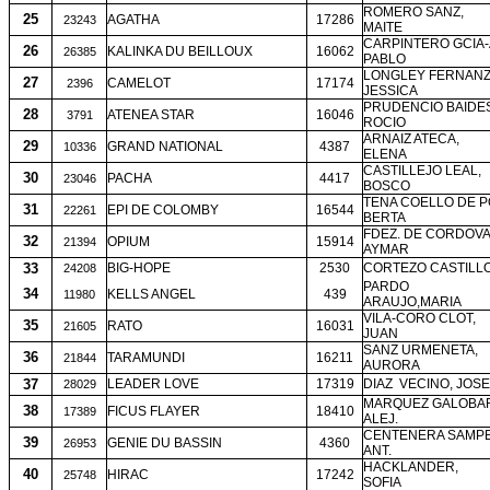
ROMERO SANZ,
25
AGATHA
17286
23243
MAITE
CARPINTERO GCIA-
26
KALINKA DU BEILLOUX
16062
26385
PABLO
LONGLEY FERNANZ
27
CAMELOT
17174
2396
JESSICA
PRUDENCIO BAIDES
28
ATENEA STAR
16046
3791
ROCIO
ARNAIZ ATECA,
29
GRAND NATIONAL
4387
10336
ELENA
CASTILLEJO LEAL,
30
PACHA
4417
23046
BOSCO
TENA COELLO DE P
31
EPI DE COLOMBY
16544
22261
BERTA
FDEZ. DE CORDOVA 
32
OPIUM
15914
21394
AYMAR
33
BIG-HOPE
2530
CORTEZO CASTILLO
24208
PARDO
34
KELLS ANGEL
439
11980
ARAUJO,MARIA
VILA-CORO CLOT,
35
RATO
16031
21605
JUAN
SANZ URMENETA,
36
TARAMUNDI
16211
21844
AURORA
37
LEADER LOVE
17319
DIAZ
VECINO, JOSE
28029
MARQUEZ GALOBA
38
FICUS FLAYER
18410
17389
ALEJ.
CENTENERA SAMPE
39
GENIE DU BASSIN
4360
26953
ANT.
HACKLANDER,
40
HIRAC
17242
25748
SOFIA