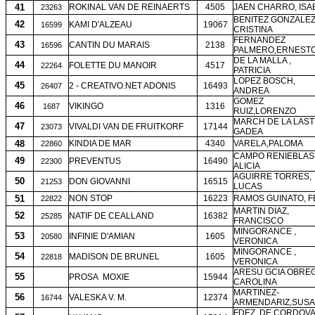
41
ROKINAL VAN DE REINAERTS
4505
JAEN CHARRO, ISA
23263
BENITEZ GONZALEZ
42
KAMI D'ALZEAU
19067
16599
CRISTINA
FERNANDEZ
43
CANTIN DU MARAIS
2138
16596
PALMERO,ERNEST
DE LA MALLA ,
44
FOLETTE DU MANOIR
4517
22264
PATRICIA
LOPEZ BOSCH,
45
2 - CREATIVO.NET ADONIS
16493
26407
ANDREA
GOMEZ
46
VIKINGO
1316
1687
RUIZ,LORENZO
MARCH DE LA LAST
47
VIVALDI VAN DE FRUITKORF
17144
23073
GADEA
48
KINDIA DE MAR
4340
VARELA,PALOMA
22860
CAMPO RENIEBLAS
49
PREVENTUS
16490
22300
ALICIA
AGUIRRE TORRES,
50
DON GIOVANNI
16515
21253
LUCAS
51
NON STOP
16223
RAMOS GUINATO, F
22822
MARTIN DIAZ,
52
NATIF DE CEALLAND
16382
25285
FRANCISCO
MINGORANCE ,
53
INFINIE D'AMIAN
1605
20580
VERONICA
MINGORANCE ,
54
MADISON DE BRUNEL
1605
22818
VERONICA
ARESU GCIA OBRE
55
PROSA
MOXIE
15944
CAROLINA
MARTINEZ-
56
VALESKA V. M.
12374
16744
ARMENDARIZ,SUS
FDEZ. DE CORDOVA 