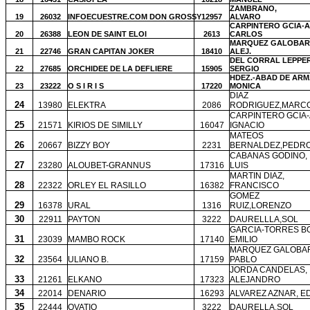
ZAMBRANO,
19
26032
INFOECUESTRE.COM DON GROSSY
12957
ALVARO
CARPINTERO GCIA-A
20
26388
LEON DE SAINT ELOI
2613
CARLOS
MARQUEZ GALOBAR
21
22746
GRAN CAPITAN JOKER
18410
ALEJ.
DEL CORRAL LEPPER
22
27685
ORCHIDEE DE LA DEFLIERE
15905
SERGIO
HDEZ.-ABAD DE ARM
23
23222
O S I R I S
17220
MONICA
DIAZ
24
13980
ELEKTRA
2086
RODRIGUEZ,MARC
CARPINTERO GCIA-
25
21571
KIRIOS DE SIMILLY
16047
IGNACIO
MATEOS
26
20667
BIZZY BOY
2231
BERNALDEZ,PEDR
CABANAS GODINO,
27
23280
ALOUBET-GRANNUS
17316
LUIS
MARTIN DIAZ,
28
22322
ORLEY EL RASILLO
16382
FRANCISCO
GOMEZ
29
16378
URAL
1316
RUIZ,LORENZO
30
22911
PAYTON
3222
DAURELLLA,SOL
GARCIA-TORRES B
31
23039
MAMBO ROCK
17140
EMILIO
MARQUEZ GALOBA
32
23564
ULIANO B.
17159
PABLO
JORDA CANDELAS,
33
21261
ELKANO
17323
ALEJANDRO
34
22014
DENARIO
16293
ALVAREZ AZNAR, 
35
22444
OVATIO
3222
DAURELLA,SOL