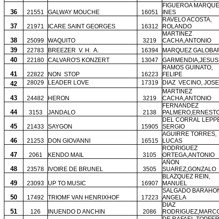
FIGUEROA MARQUE
36
21551
GALWAY MOUCHE
16051
INES
RAVELO ACOSTA,
37
21971
ICARE SAINT GEORGES
16312
ROLANDO
MARTINEZ
38
25099
WAQUITO
3219
CACHA,ANTONIO
39
22783
BREEZER
V. H.
A.
16394
MARQUEZ GALOBAR
40
22180
CALVARO'S KONZERT
13047
GARMENDIA,JESUS
RAMOS GUINATO,
41
22822
NON
STOP
16223
FELIPE
28029
LEADER LOVE
17319
DIAZ
VECINO, JOSE
42
MARTINEZ
43
24482
HERON
3219
CACHA,ANTONIO
FERNANDEZ
44
3153
JANDALO
2138
PALMERO,ERNEST
DEL CORRAL LEPP
45
21433
SAYGON
15905
SERGIO
AGUIRRE TORRES,
46
21253
DON GIOVANNI
16515
LUCAS
RODRIGUEZ
47
2061
KENDO MAIL
3105
ORTEGA,ANTONIO
AÑON
48
23578
IVOIRE DE BRUNEL
3505
SUAREZ,GONZALO
BLAZQUEZ REIN,
49
23093
UP TO MUSIC
16907
MANUEL
SALGADO BARAHO
50
17492
TRIOMF VAN HENRIXHOF
17223
ANGELA
DIAZ
51
126
INUENDO D ANCHIN
2086
RODRIGUEZ,MARC