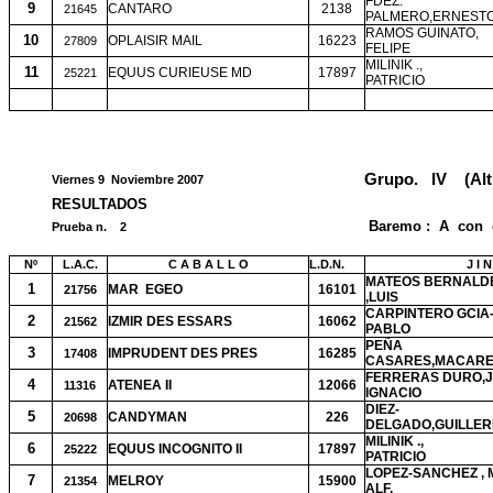
FDEZ.
9
CANTARO
2138
21645
PALMERO,ERNEST
RAMOS GUINATO,
10
OPLAISIR MAIL
16223
27809
FELIPE
MILINIK .,
11
EQUUS CURIEUSE MD
17897
25221
PATRICIO
Grupo.
IV
(Alt
Viernes 9
Noviembre 2007
RESULTADOS
Baremo :
A
con
Prueba n.
2
Nº
L.A.C.
C A B A L L O
L.D.N.
J I 
MATEOS BERNALD
1
MAR
EGEO
16101
21756
,LUIS
CARPINTERO GCIA-
2
IZMIR DES ESSARS
16062
21562
PABLO
PEÑA
3
IMPRUDENT DES PRES
16285
17408
CASARES,MACAR
FERRERAS DURO,
4
ATENEA II
12066
11316
IGNACIO
DIEZ-
5
CANDYMAN
226
20698
DELGADO,GUILLE
MILINIK .,
6
EQUUS INCOGNITO II
17897
25222
PATRICIO
LOPEZ-SANCHEZ , 
7
MELROY
15900
21354
ALF.