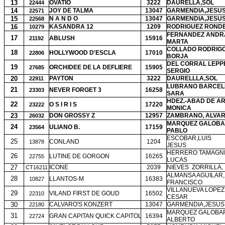
13
OVATIO
3222
DAURELLA,SOL
22444
14
JOY DE TALMA
13047
GARMENDIA,JESU
22571
15
N A N D O
13047
GARMENDIA,JESU
22568
16
KASANDRA 12
1209
RODRIGUEZ RONDE
10279
FERNANDEZ ANDR
17
ABLUSH
15916
21192
MARTA
COLLADO RODRIGO
18
HOLLYWOOD D'ESCLA
17010
22806
BORJA
DEL CORRAL LEPP
19
ORCHIDEE DE LA DEFLIERE
15905
27685
SERGIO
20
PAYTON
3222
DAURELLLA,SOL
22911
LUBRANO BARCEL
21
NEVER FORGET 3
16258
23303
SARA
HDEZ.-ABAD DE A
22
O S I R I S
17220
23222
MONICA
23
DON GROSSY Z
12957
ZAMBRANO, ALVA
26032
MARQUEZ GALOBA
24
ULIANO B.
17159
23564
PABLO
ESCOBAR,LUIS
25
CONLAND
1204
13878
JESUS
HERRERO TAMAGNI
26
LUTINE DE GORGON
16265
22755
LUCAS
27
ICONE
2039
NIEVES
ZORRILLA,
CT16211
ALMANSA AGUILAR,
28
LLANTOS-M
16383
10827
FRANCISCO
VILLANUEVA LOPEZ
29
VILAND FIRST DE GOUD
16502
22310
CESAR
30
CALVARO'S KONZERT
13047
GARMENDIA,JESUS
22180
MARQUEZ GALOBA
31
GRAN CAPITAN QUICK CAPITOL
16394
22724
ALBERTO