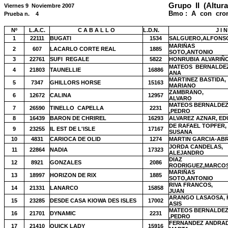
Grupo
II
(Altura 
Viernes 9
Noviembre 2007
Bmo :
A
con
cro
Prueba n.
4
Nº
L.A.C.
C A B A L L O
L.D.N.
J I 
1
22111
BUGATI
1534
SALGUERO,ALFONS
MARIÑAS
2
607
LACARLO CORTE REAL
1885
SOTO,ANTONIO
3
22761
SUFI
REGALE
5822
HONRUBIA ALVARIÑ
MATEOS
BERNALDEZ
4
21803
TAUNELLIE
16886
ANA
MARTINEZ BASTIDA,
5
7347
GHILLORS HORSE
15163
MARIANO
ZAMBRANO,
6
12672
CALINA
12957
ALVARO
MATEOS BERNALDE
7
26590
TINELLO
CAPELLA
2231
,PEDRO
8
16439
BARON DE CHRIREL
16293
ALVAREZ AZNAR, E
DE RAFAEL TOPFER,
9
23255
IL EST DE L'ISLE
17167
SUSANA
10
4831
CARIOCA DE OLID
1274
MARTIN GARCIA-ABR
JORDA CANDELAS,
11
22864
NADIA
17323
ALEJANDRO
DIAZ
12
8921
GONZALES
2086
RODRIGUEZ,MARCO
MARIÑAS
13
18997
HORIZON DE RIX
1885
SOTO,ANTONIO
RIVA FRANCOS,
14
21331
LANARCO
15858
JUAN
ARANGO LASAOSA, 
15
23285
DESDE CASA KIOWA DES ISLES
17002
ASIS
MATEOS BERNALDE
16
21701
DYNAMIC
2231
,PEDRO
FERNANDEZ ANDRAD
17
21410
QUICK LADY
15916