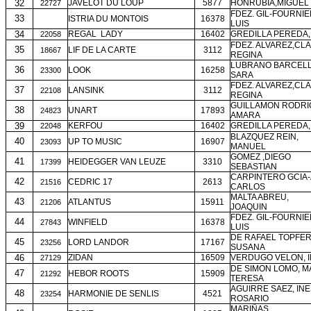
32
JAVELOT DU LOUP
5877
HONRUBIA,MIGUEL
22727
FDEZ. GIL-FOURNIE
33
ISTRIA DU MONTOIS
16378
LUIS
34
REGAL
LADY
16402
GREDILLA PEREDA,
22058
FDEZ. ALVAREZ,CL
35
LIF DE LA CARTE
3112
18667
REGINA
LUBRANO BARCELL
36
LOOK
16258
23300
SARA
FDEZ. ALVAREZ,CL
37
LANSINK
3112
22108
REGINA
GUILLAMON RODRI
38
UNART
17893
24823
AMARA
39
KERFOU
16402
GREDILLA PEREDA,
22048
BLAZQUEZ REIN,
40
UP TO MUSIC
16907
23093
MANUEL
GOMEZ ,DIEGO
41
HEIDEGGER VAN LEUZE
3310
17399
SEBASTIAN
CARPINTERO GCIA-
42
CEDRIC 17
2613
21516
CARLOS
MALTA ABREU,
43
ATLANTUS
15911
21206
JOAQUIN
FDEZ. GIL-FOURNIE
44
WINFIELD
16378
27843
LUIS
DE RAFAEL TOPFER
45
LORD LANDOR
17167
23256
SUSANA
46
ZIDAN
16509
VERDUGO VELON, I
27129
DE SIMON LOMO, M
47
HEBOR ROOTS
15909
21292
TERESA
AGUIRRE SAEZ, IN
48
HARMONIE DE SENLIS
4521
23254
ROSARIO
MARIÑAS