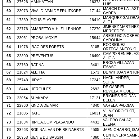
59
27626
MANHATTAN
16378
LUIS
MARCH DE LA LAST
60
23073
VIVALDI VAN DE FRUITKORF
17144
GADEA
MARQUEZ GALOBA
61
17389
FICUS FLAYER
18410
ALEJ.
JIMENEZ MARTINEZ
62
22776
AMARETTO V. H. ZILLENHOF
17270
MERCEDES
ARESU GCIA OBRE
63
23061
PROSA
MOXIE
15944
CAROLINA
RODRIGUEZ
64
11976
IRAC DES FORETS
3105
ORTEGA,ANTONIO
CAMPO RENIEBLAS
65
22300
PREVENTUS
16490
ALICIA
BROSA VILLAZAN,
66
22760
RATINA
3401
ITSASO
67
21824
ALERTA
1573
DE WIT,JUAN ANTO
HACKLANDER,
68
25748
HIRAC
17242
SOFIA
DE GABRIEL
69
18444
HERCULES
2692
REVILLA,MIGUEL
BRIONES ROLDAN,
70
23054
SHAKARA
17131
BELEN
71
22860
KINDIA DE MAR
4340
VARELA,PALOMA
VILA-CORO CLOT,
72
21605
RATO
16031
JUAN
VALERO GALAZ,
73
21834
HIPICA.COM PLASANDO
4432
ELENA
74
23263
ROKINAL VAN DE REINAERTS
4505
JAEN CHARRO, ISA
CENTENERA SAMPE
75
26953
GENIE DU BASSIN
4360