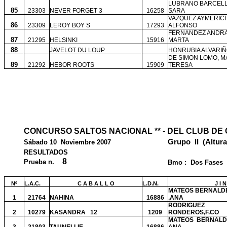
LUBRANO BARCELL
85
23303
NEVER FORGET 3
16258
SARA
VAZQUEZ AYMERICH
86
23309
LEROY BOY S
17293
ALFONSO
FERNANDEZ ANDRA
87
21295
HELSINKI
15916
MARTA
88
JAVELOT DU LOUP
HONRUBIA ALVARIÑ
DE SIMON LOMO, M
89
21292
HEBOR ROOTS
15909
TERESA
CONCURSO SALTOS NACIONAL ** - DEL CLUB DE
Grupo
II
(Altura 
Sábado 10
Noviembre 2007
RESULTADOS
8
Prueba n.
Bmo :
Dos Fases
Nº
L.A.C.
C A B A L L O
L.D.N.
J I 
MATEOS BERNALD
1
21764
NAHINA
16886
,ANA
RODRIGUEZ
2
10279
KASANDRA
12
1209
RONDEROS,F.CO
MATEOS
BERNALD