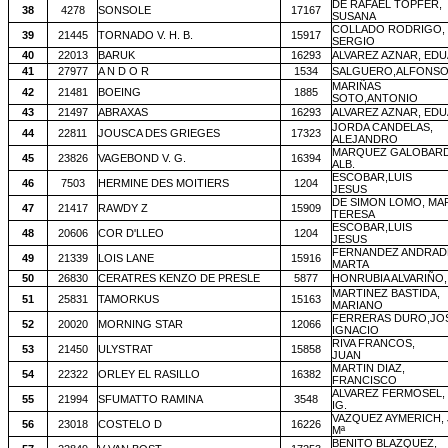
DE RAFAEL TOPFER,
38
4278
SONSOLE
17167
SUSANA
COLLADO RODRIGO,
39
21445
TORNADO V. H. B.
15917
SERGIO
40
22013
BARUK
16293
ALVAREZ AZNAR, ED
41
27977
A N D O R
1534
SALGUERO,ALFONS
MARIÑAS
42
21481
BOEING
1885
SOTO,ANTONIO
43
21497
ABRAXAS
16293
ALVAREZ AZNAR, ED
JORDA CANDELAS,
44
22811
JOUSCA DES GRIEGES
17323
ALEJANDRO
MARQUEZ GALOBARD
45
23826
VAGEBOND V. G.
16394
ALB.
ESCOBAR,LUIS
46
7503
HERMINE DES MOITIERS
1204
JESUS
DE SIMON LOMO, MA
47
21417
RAWDY Z
15909
TERESA
ESCOBAR,LUIS
48
20606
COR D'LLEO
1204
JESUS
FERNANDEZ ANDRAD
49
21339
LOIS LANE
15916
MARTA
50
26830
CERATRES KENZO DE PRESLE
5877
HONRUBIA ALVARIÑO,
MARTINEZ BASTIDA,
51
25831
TAMORKUS
15163
MARIANO
FERRERAS DURO,JO
52
20020
MORNING STAR
12066
IGNACIO
RIVA FRANCOS,
53
21450
ULYSTRAT
15858
JUAN
MARTIN DIAZ,
54
22322
ORLEY EL RASILLO
16382
FRANCISCO
ALVAREZ FERMOSEL,
55
21994
SFUMATTO RAMINA
3548
IG.
VAZQUEZ AYMERICH,
56
23018
COSTELO D
16226
Mª
BENITO BLAZQUEZ,