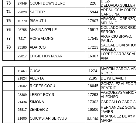
DIEZ-
73
COUNTDOWN ZERO
226
27949
DELGADO,GUILLE
ARESU GCIA OBRE
74
SAFFIER
15944
22029
CAROLINA
ARAGON LORENZO,
75
BISMUTH
17907
10770
MELANIE
COLLADO RODRIGO
76
MASINA D'ELLE
15917
25755
SERGIO
APARICIO BRAVO,
77
HOPE ALONG
17545
7217
PAULA
SALGADO BARAHO
78
ADARCO
17223
23180
ANGELA
LOPEZ CARRASCAL
EFIGIE HONTANAR
16307
22017
ANA
MARTIN GARCIA-AB
GUGA
1274
11448
REYES
ALERTA
2195
DE WIT,JAVIER
21824
GONZALEZ ALEDO T
R CEES COCU
16045
21602
BEATRIZ
VAZQUEZ AYMERICH
LEROY BOY S
17293
23309
ALFONSO
SIMONA
17302
GARGALLO GARCIA,
21434
HERNANDEZ GOMEZ
ZENDER Z
16506
25817
JAVIER
ARANGUEZ DE AYM
QUICKSTAR SERVUS
s.l. nac
21600
MARIA