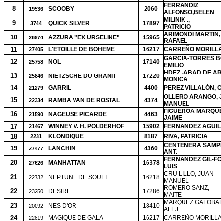
FERRANDIZ
8
SCOOBY
2060
19536
ALFONSO,BELEN
MILINIK .,
9
QUICK SILVER
17897
3744
PATRICIO
ARIMONDI MARTIN,
10
AZZURA "EX URSELINE"
15965
26974
RAFAEL
11
L'ETOILLE DE BOHEME
16217
CARREÑO MORILLA
27405
GARCIA-TORRES B
12
NOL
17140
25758
EMILIO
HDEZ.-ABAD DE A
13
NIETZSCHE DU GRANIT
17220
25846
MONICA
14
GARRIL
4400
PEREZ VILLALÓN, 
21279
OLLERO ARANGO, 
15
RAMBA VAN DE ROSTAL
4374
22334
MANUEL
FIGUEROA MARQUE
16
NAGEUSE PICARDE
4463
21590
JAIME
17
WINNEY V. H. POLDERHOF
15902
FERNANDEZ AGUI
21467
18
KLONDIQUE
8187
RIVA, PATRICIA
2231
CENTENERA SAMPE
19
LANCHIN
4360
27477
ANT.
FERNANDEZ GIL-F
20
MANHATTAN
16378
27626
LUIS
CRU LILLO, JUAN
21
NEPTUNE DE SOULT
16218
22732
MANUEL
ROMERO SANZ,
22
DESIRE
17286
23250
MAITE
MARQUEZ GALOBA
23
NES D'OR
18410
20092
ALEJ.
24
MAGIQUE DE GALA
16217
CARREÑO MORILLA
22819