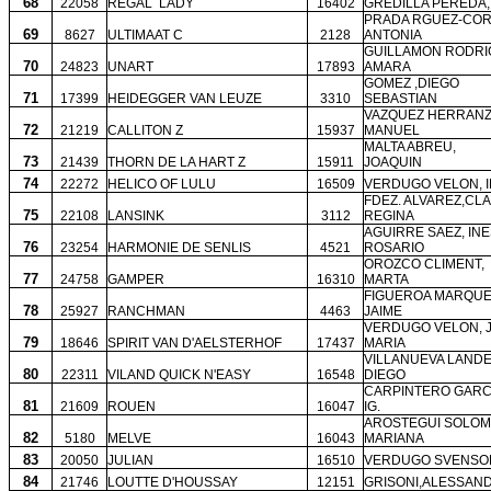
68
22058
REGAL
LADY
16402
GREDILLA PEREDA,
PRADA RGUEZ-COR
69
8627
ULTIMAAT C
2128
ANTONIA
GUILLAMON RODRI
70
24823
UNART
17893
AMARA
GOMEZ ,DIEGO
71
17399
HEIDEGGER VAN LEUZE
3310
SEBASTIAN
VAZQUEZ HERRANZ
72
21219
CALLITON Z
15937
MANUEL
MALTA ABREU,
73
21439
THORN DE LA HART Z
15911
JOAQUIN
74
22272
HELICO OF LULU
16509
VERDUGO VELON, I
FDEZ. ALVAREZ,CL
75
22108
LANSINK
3112
REGINA
AGUIRRE SAEZ, IN
76
23254
HARMONIE DE SENLIS
4521
ROSARIO
OROZCO CLIMENT,
77
24758
GAMPER
16310
MARTA
FIGUEROA MARQUE
78
25927
RANCHMAN
4463
JAIME
VERDUGO VELON, 
79
18646
SPIRIT VAN D'AELSTERHOF
17437
MARIA
VILLANUEVA LANDE
80
22311
VILAND QUICK N'EASY
16548
DIEGO
CARPINTERO GARCI
81
21609
ROUEN
16047
IG.
AROSTEGUI SOLOM
82
5180
MELVE
16043
MARIANA
83
20050
JULIAN
16510
VERDUGO SVENSON
84
21746
LOUTTE D'HOUSSAY
12151
GRISONI,ALESSAN