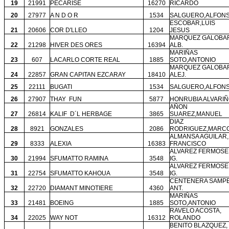
19
21991
PECARISE
16270
RICARDO
20
27977
A N D O R
1534
SALGUERO,ALFON
ESCOBAR,LUIS
21
20606
COR D'LLEO
1204
JESUS
MARQUEZ GALOBA
22
21298
HIVER DES ORES
16394
ALB.
MARIÑAS
23
607
LACARLO CORTE REAL
1885
SOTO,ANTONIO
MARQUEZ GALOBA
24
22857
GRAN CAPITAN EZCARAY
18410
ALEJ.
25
22111
BUGATI
1534
SALGUERO,ALFON
26
27907
THAY
FUN
5877
HONRUBIA ALVARIÑ
AÑON
27
26814
KALIF
D´L HERBAGE
3865
SUAREZ,MANUEL
DIAZ
28
8921
GONZALES
2086
RODRIGUEZ,MARC
ALMANSA AGUILAR,
29
8333
ALEXIA
16383
FRANCISCO
ALVAREZ FERMOSE
30
21994
SFUMATTO RAMINA
3548
IG.
ALVAREZ FERMOSE
31
22754
SFUMATTO KAHOUA
3548
IG.
CENTENERA SAMPE
32
22720
DIAMANT MINOTIERE
4360
ANT.
MARIÑAS
33
21481
BOEING
1885
SOTO,ANTONIO
RAVELO ACOSTA,
34
22025
WAY NOT
16312
ROLANDO
BENITO BLAZQUEZ,