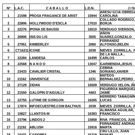
Nº
L.A.C.
C A B A L L O
L.D.N.
J I 
ARESU GCIA OBREG
1
21598
PROSA FRAGANCE DE ARIST
15944
CAROLINA
COLLADO RODRIGO,
2
22806
HOLLYWOOD D'ESCLA
17010
BORJA
3
22276
IPONA DE BAUSSI
16510
VERDUGO SVENSON, 
AÑON
4
26806
ISIS DU LIS
3505
SUAREZ,GONZALO
FERRANDIZ
5
27951
KIMBERLEY
2060
ALFONSO,BELEN
6
CT16211
ICONE
2039
NIEVES
ZORRILLA,
DE LA MALLA ,
7
22284
LANDESA
16499
CARLOS
8
22568
N A N D O
13047
GARMENDIA,JESUS
CEBRIA
9
23433
CAVALIER CRISTAL
1346
SORIANO,XAVIER
MATEOS
10
21162
UNIVENTGE
2231
BERNALDEZ,PEDRO
11
27129
ZIDAN
16509
VERDUGO VELON, IÑ
FIGUEROA MARQUEZ
12
21550
GALOPIN D'AIGUILLY
4463
JAIME
HERRERO TAMAGNIN
13
22755
LUTINE DE GORGON
16265
LUCAS
14
17874
INFOECUESTRE.COM BALTHUS
2039
NIEVES
ZORRILLA,
ALMANSA AGUILAR,
15
10827
LLANTOS-M
16383
FRANCISCO
16
23796
LINDOS 2
15858
RIVA
FRANCOS, JUA
FERNANDEZ ANDRAD
17
21192
ABLUSH
15916
MARTA
CRU LILLO, JUAN
18
16431
CASIOPEA
16218
MANUEL