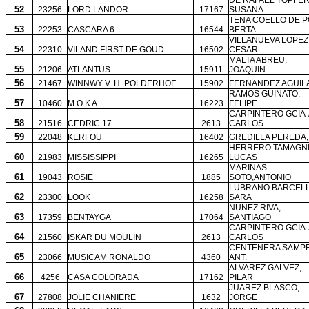
DE RAFAEL TOPFER
52
23256
LORD LANDOR
17167
SUSANA
TENA COELLO DE P
53
22253
CASCARA 6
16544
BERTA
VILLANUEVA LOPEZ
54
22310
VILAND FIRST DE GOUD
16502
CESAR
MALTA ABREU,
55
21206
ATLANTUS
15911
JOAQUIN
56
21467
WINNWY V. H. POLDERHOF
15902
FERNANDEZ AGUIL
RAMOS GUINATO,
57
10460
M O K A
16223
FELIPE
CARPINTERO GCIA-
58
21516
CEDRIC 17
2613
CARLOS
59
22048
KERFOU
16402
GREDILLA PEREDA,
HERRERO TAMAGNI
60
21983
MISSISSIPPI
16265
LUCAS
MARIÑAS
61
19043
ROSIE
1885
SOTO,ANTONIO
LUBRANO BARCELL
62
23300
LOOK
16258
SARA
NUÑEZ RIVA,
63
17359
BENTAYGA
17064
SANTIAGO
CARPINTERO GCIA-
64
21560
ISKAR DU MOULIN
2613
CARLOS
CENTENERA SAMPE
65
23066
MUSICAM RONALDO
4360
ANT.
ALVAREZ GALVEZ,
66
4256
CASA COLORADA
17162
PILAR
JUAREZ BLASCO,
67
27808
JOLIE CHANIERE
1632
JORGE