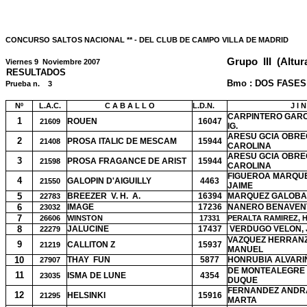
CONCURSO SALTOS NACIONAL ** - DEL CLUB DE CAMPO VILLA DE MADRID
Grupo
III
(Altura
Viernes 9
Noviembre 2007
RESULTADOS
Bmo : DOS FASES (
Prueba n.
3
Nº
L.A.C.
C A B A L L O
L.D.N.
J I 
CARPINTERO GARC
1
ROUEN
16047
21609
IG.
ARESU GCIA OBRE
2
PROSA ITALIC DE MESCAM
15944
21408
CAROLINA
ARESU GCIA OBRE
3
PROSA FRAGANCE DE ARIST
15944
21598
CAROLINA
FIGUEROA MARQUE
4
GALOPIN D'AIGUILLY
4463
21550
JAIME
5
BREEZER
V. H.
A.
16394
MARQUEZ GALOBA
22783
6
IMAGE
17236
NANERO BENAVENT
23032
7
26606
WINSTON
17331
PERALTA RAMIREZ, 
8
JALUCINE
17437
VERDUGO VELON, 
22279
VAZQUEZ HERRANZ
9
CALLITON Z
15937
21219
MANUEL
10
THAY
FUN
5877
HONRUBIA ALVARI
27907
DE MONTEALEGRE 
11
ISMA DE LUNE
4354
23035
DUQUE
FERNANDEZ ANDR
12
HELSINKI
15916
21295
MARTA