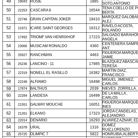
49
ROSIE
1885
19043
SOTO,ANTONIO
TENA COELLO DE P
50
CASCARA 6
16544
22253
BERTA
MARQUEZ GALOBA
51
GRAN CAPITAN JOKER
18410
22746
ALEJ.
RAVELO ACOSTA,
52
ICARE SAINT GEORGES
16312
21971
ROLANDO
SALGADO BARAHO
53
TRIOMF VAN HENRIXHOF
17223
17492
ANGELA
CENTENERA SAMPE
54
MUSICAM RONALDO
4360
23066
ANT.
FIGUEROA MARQUE
55
RANCHMAN
4463
25927
JAIME
BLAZQUEZ ABASCA
56
LANCINO - 11
17985
25236
TERESA
MARTIN DIAZ,
57
NONELL EL RASILLO
16382
22319
FRANCISCO
MIGUEL JIMENEZ,
58
ALFIAMO
16498
22248
CARLOS
59
BALTHUS
2039
NIEVES
ZORRILLA,
17874
DE LA MALLA ,
60
LANDESA
16499
22284
CARLOS
FIGUEROA MARQUE
61
GALWAY MOUCHE
16051
21551
INES
JORDA CANDELAS,
62
ELKANO
17323
21261
ALEJANDRO
63
DENARIO
16293
ALVAREZ AZNAR, 
22014
GOMEZ
64
URAL
1316
16378
RUIZ,LORENZO
65
OLIMPIC 7
5822
HONRUBIA,ALBERT
25725