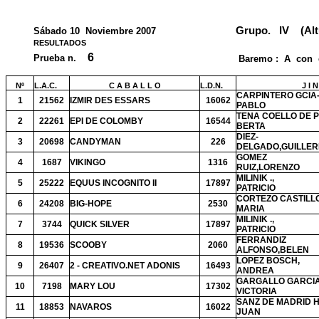
Grupo.
IV
(Alt
Sábado 10
Noviembre 2007
RESULTADOS
6
Prueba n.
Baremo :
A
con
Nº
L.A.C.
C A B A L L O
L.D.N.
J I 
CARPINTERO GCIA-
1
21562
IZMIR DES ESSARS
16062
PABLO
TENA COELLO DE P
2
22261
EPI DE COLOMBY
16544
BERTA
DIEZ-
3
20698
CANDYMAN
226
DELGADO,GUILLE
GOMEZ
4
1687
VIKINGO
1316
RUIZ,LORENZO
MILINIK .,
5
25222
EQUUS INCOGNITO II
17897
PATRICIO
CORTEZO CASTILLO
6
24208
BIG-HOPE
2530
MARIA
MILINIK .,
7
3744
QUICK SILVER
17897
PATRICIO
FERRANDIZ
8
19536
SCOOBY
2060
ALFONSO,BELEN
LOPEZ BOSCH,
9
26407
2 - CREATIVO.NET ADONIS
16493
ANDREA
GARGALLO GARCIA
10
7198
MARY LOU
17302
VICTORIA
SANZ DE MADRID 
11
18853
NAVAROS
16022
JUAN