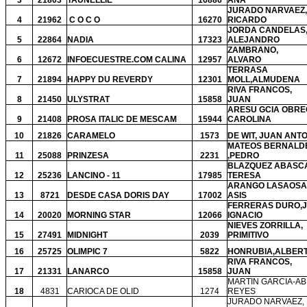
3
21803
TAUNELLIE
16886
ANA
JURADO NARVAEZ,
4
21962
C O C O
16270
RICARDO
JORDA CANDELAS
5
22864
NADIA
17323
ALEJANDRO
ZAMBRANO,
6
12672
INFOECUESTRE.COM CALINA
12957
ALVARO
TERRASA
7
21894
HAPPY DU REVERDY
12301
MOLL,ALMUDENA
RIVA FRANCOS,
8
21450
ULYSTRAT
15858
JUAN
ARESU GCIA OBRE
9
21408
PROSA ITALIC DE MESCAM
15944
CAROLINA
10
21826
CARAMELO
1573
DE WIT, JUAN ANT
MATEOS BERNALD
11
25088
PRINZESA
2231
,PEDRO
BLAZQUEZ ABASCA
12
25236
LANCINO - 11
17985
TERESA
ARANGO LASAOSA,
13
8721
DESDE CASA DORIS DAY
17002
ASIS
FERRERAS DURO,
14
20020
MORNING STAR
12066
IGNACIO
NIEVES ZORRILLA,
15
27491
MIDNIGHT
2039
PRIMITIVO
16
25725
OLIMPIC 7
5822
HONRUBIA,ALBER
RIVA FRANCOS,
17
21331
LANARCO
15858
JUAN
MARTIN GARCIA-AB
18
4831
CARIOCA DE OLID
1274
REYES
JURADO NARVAEZ,