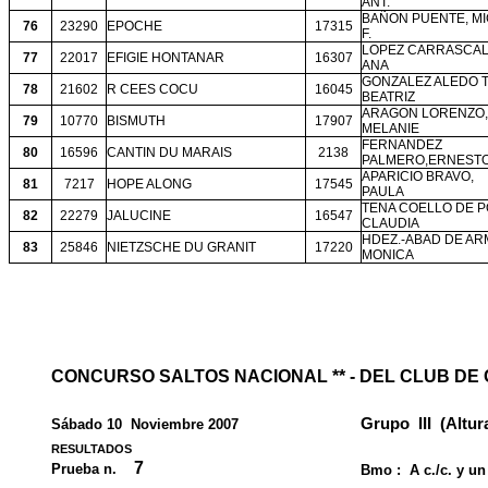
ANT.
BAÑON PUENTE, M
76
23290
EPOCHE
17315
F.
LOPEZ CARRASCAL
77
22017
EFIGIE HONTANAR
16307
ANA
GONZALEZ ALEDO T
78
21602
R CEES COCU
16045
BEATRIZ
ARAGON LORENZO,
79
10770
BISMUTH
17907
MELANIE
FERNANDEZ
80
16596
CANTIN DU MARAIS
2138
PALMERO,ERNEST
APARICIO BRAVO,
81
7217
HOPE ALONG
17545
PAULA
TENA COELLO DE P
82
22279
JALUCINE
16547
CLAUDIA
HDEZ.-ABAD DE AR
83
25846
NIETZSCHE DU GRANIT
17220
MONICA
CONCURSO SALTOS NACIONAL ** - DEL CLUB DE
Grupo
III
(Altura
Sábado 10
Noviembre 2007
RESULTADOS
7
Prueba n.
Bmo :
A c./c. y u