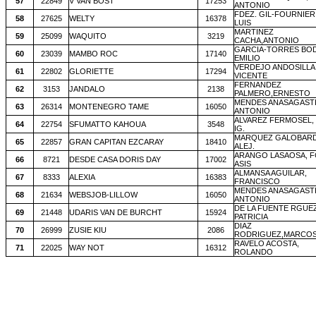
57
22849
V VAN BOST
17253
ANTONIO
FDEZ. GIL-FOURNIER
58
27625
WELTY
16378
LUIS
MARTINEZ
59
25099
WAQUITO
3219
CACHA,ANTONIO
GARCIA-TORRES BO
60
23039
MAMBO ROC
17140
EMILIO
VERDEJO ANDOSILLA
61
22802
GLORIETTE
17294
VICENTE
FERNANDEZ
62
3153
JANDALO
2138
PALMERO,ERNESTO
MENDES ANASAGASTI
63
26314
MONTENEGRO TAME
16050
ANTONIO
ALVAREZ FERMOSEL,
64
22754
SFUMATTO KAHOUA
3548
IG.
MARQUEZ GALOBARD
65
22857
GRAN CAPITAN EZCARAY
18410
ALEJ.
ARANGO LASAOSA, F
66
8721
DESDE CASA DORIS DAY
17002
ASIS
ALMANSA AGUILAR,
67
8333
ALEXIA
16383
FRANCISCO
MENDES ANASAGASTI
68
21634
WEBSJOB-LILLOW
16050
ANTONIO
DE LA FUENTE RGUEZ
69
21448
UDARIS VAN DE BURCHT
15924
PATRICIA
DIAZ
70
26999
ZUSIE KIU
2086
RODRIGUEZ,MARCO
RAVELO ACOSTA,
71
22025
WAY NOT
16312
ROLANDO