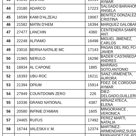
AYMAR
SALGADO BARAHO
44
23180
ADARCO
17223
ANGELA
BENITEZ GONZALEZ
45
16599
KAMI D'ALZEAU
19067
CRISTINA
46
21582
MATIN D'HEM
16394
MARQUEZ GALOBAR
CENTENERA SAMPE
47
27477
LANCHIN
4360
ANT.
MIGUEL JIMENEZ,
48
22248
ALFIAMO
16498
CARLOS
PAGAN DEL RIO, FC
49
23016
BERNA NATALIE MC
17143
JAVIER
BADER CASTAÑEDA
50
21965
NERULO
16296
ANDRES
MARIÑAS
51
18934
AL CAPONE
1885
SOTO,ANTONIO
SANZ URMENETA,
52
16393
UBU-ROC
16211
AURORA
FDEZ. DE CORDOVA 
53
21394
OPIUM
15914
AYMAR
DIEZ-
54
27949
COUNTDOWN ZERO
226
DELGADO,GUILLE
ARNAIZ ATECA,
55
10336
GRAND NATIONAL
4387
ELENA
MINGORANCE ,
56
20580
INFINIE D'AMIAN
1605
VERONICA
PEREZ MARTI,
57
24465
RUFUS
17492
NATALIA
MARTINEZ-
58
16744
VALESKA V. M.
12374
ARMENDARIZ,SUS
FERNANDEZ GIL-FO