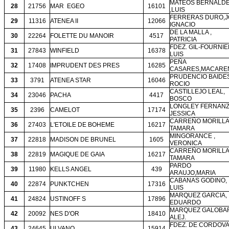
MATEOS BERNALD
28
21756
MAR
EGEO
16101
,LUIS
FERRERAS DURO,J
29
11316
ATENEA II
12066
IGNACIO
DE LA MALLA ,
30
22264
FOLETTE DU MANOIR
4517
PATRICIA
FDEZ. GIL-FOURNIE
31
27843
WINFIELD
16378
LUIS
PEÑA
32
17408
IMPRUDENT DES PRES
16285
CASARES,MACARE
PRUDENCIO BAIDES
33
3791
ATENEA STAR
16046
ROCIO
CASTILLEJO LEAL,
34
23046
PACHA
4417
BOSCO
LONGLEY FERNANZ
35
2396
CAMELOT
17174
JESSICA
CARREÑO MORILLA
36
27403
L'ETOILE DE BOHEME
16217
TAMARA
MINGORANCE ,
37
22818
MADISON DE BRUNEL
1605
VERONICA
CARREÑO MORILLA
38
22819
MAGIQUE DE GAIA
16217
TAMARA
PARDO
39
11980
KELLS ANGEL
439
ARAUJO,MARIA
CABANAS GODINO,
40
22874
PUNKTCHEN
17316
LUIS
MARQUEZ GARCIA,
41
24824
USTINOFF S
17896
EDUARDO
MARQUEZ GALOBA
42
20092
NES D'OR
18410
ALEJ.
FDEZ. DE CORDOVA 
43
24645
ULVANO
15914