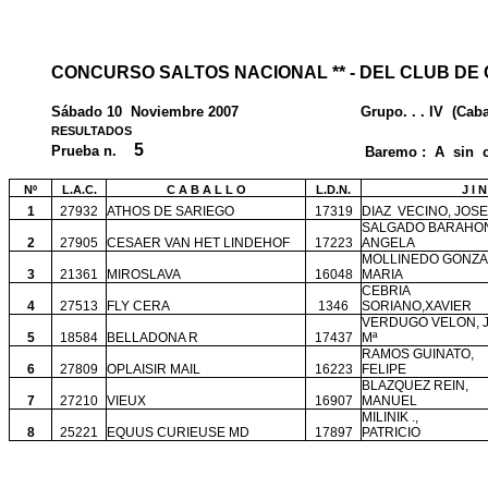
CONCURSO SALTOS NACIONAL ** - DEL CLUB DE
Sábado 10
Noviembre 2007
Grupo. . . IV
(Caba
RESULTADOS
5
Prueba n.
Baremo :
A
sin
Nº
L.A.C.
C A B A L L O
L.D.N.
J I 
1
27932
ATHOS DE SARIEGO
17319
DIAZ
VECINO, JOSE
SALGADO BARAHO
2
27905
CESAER VAN HET LINDEHOF
17223
ANGELA
MOLLINEDO GONZA
3
21361
MIROSLAVA
16048
MARIA
CEBRIA
4
27513
FLY CERA
1346
SORIANO,XAVIER
VERDUGO VELON, 
5
18584
BELLADONA R
17437
Mª
RAMOS GUINATO,
6
27809
OPLAISIR MAIL
16223
FELIPE
BLAZQUEZ REIN,
7
27210
VIEUX
16907
MANUEL
MILINIK .,
8
25221
EQUUS CURIEUSE MD
17897
PATRICIO