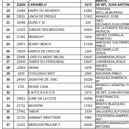
MARTA
18
21826
CARAMELO
1573
DE WIT, JUAN ANTON
TERRASA
19
21894
HAPPY DU REVERDY
12301
MOLL,ALMUDENA
20
23511
LINON DE PRESLE
17422
ARANGO JOSE
DIEZ-
21
26366
QUINCY 32
226
DELGADO,GUILLERM
DE LA FUENTE RGUEZ
22
21322
JUBILEE DES BROCHES
15924
PATRICIA
NIEVES ZORRILLA,
23
27491
MIDNIGHT
2039
PRIMITIVO
MARQUEZ GALOBARD
24
22871
BONDY BEACH
17159
PABLO
ESCOBAR,LUIS
25
14034
KAIROS DE CROCHE
1204
JESUS
26
22445
LORD FU MONT MILON
13047
GARMENDIA,JESUS
27
22443
JIVARO DU FRAIGNEAU
13047
GARMENDIA,JESUS
NIEVES,
28
22954
VIKING
2039
PRIMITIVO
29
1833
COOLDAGH MIST
2584
INDURAIN,PABLO
VAZQUEZ AYMERICH,
30
24430
JASINTHE DE
ISAC
16226
Mª
ARANGO LASAOSA, F
31
1701
DESDE CASA
17002
ASIS
32
E M P E R A D O R
1573
DE WIT, JUAN ANTON
RIVA FRANCOS,
33
24521
JUMP DE LA COTE
15858
JUAN
BENITO BLAZQUEZ,
34
27711
WHOEPIE
17253
ANTONIO
35
27441
TABOR
1534
SALGUERO,ALFONS
CENTENERA SAMPER,
36
22720
DIAMANT MINOTIERE
4360
ANT.
MENDES ANASAGASTI
37
21631
WEBSJOB PAULINE II
16050
ANTONIO