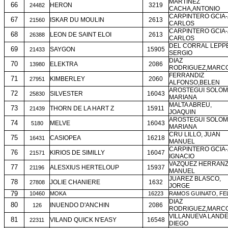
MARTINEZ
66
HERON
3219
24482
CACHA,ANTONIO
CARPINTERO GCIA-
67
ISKAR DU MOULIN
2613
21560
CARLOS
CARPINTERO GCIA-
68
LEON DE SAINT ELOI
2613
26388
CARLOS
DEL CORRAL LEPP
69
SAYGON
15905
21433
SERGIO
DIAZ
70
ELEKTRA
2086
13980
RODRIGUEZ,MARC
FERRANDIZ
71
KIMBERLEY
2060
27951
ALFONSO,BELEN
AROSTEGUI SOLOM
72
SILVESTER
16043
25830
MARIANA
MALTA ABREU,
73
THORN DE LA HART Z
15911
21439
JOAQUIN
AROSTEGUI SOLOM
74
MELVE
16043
5180
MARIANA
CRU LILLO, JUAN
75
CASIOPEA
16218
16431
MANUEL
CARPINTERO GCIA-
76
KIRIOS DE SIMILLY
16047
21571
IGNACIO
VAZQUEZ HERRANZ
77
ALESXIUS HERTELOUP
15937
21196
MANUEL
JUAREZ BLASCO,
78
JOLIE CHANIERE
1632
27808
JORGE
79
10460
MOKA
16223
RAMOS GUINATO, FE
DIAZ
80
INUENDO D'ANCHIN
2086
126
RODRIGUEZ,MARC
VILLANUEVA LANDE
81
VILAND QUICK N'EASY
16548
22311
DIEGO