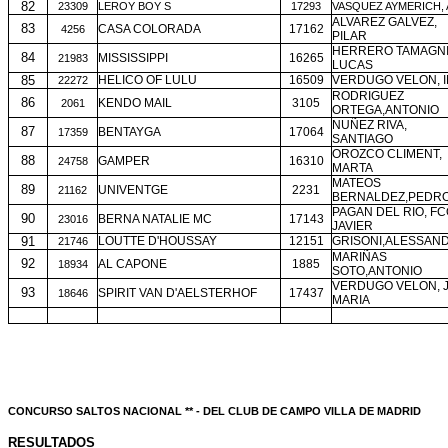
82
23309
LEROY BOY S
17293
VASQUEZ AYMERICH,
ALVAREZ GALVEZ,
83
CASA COLORADA
17162
4256
PILAR
HERRERO TAMAGNI
84
MISSISSIPPI
16265
21983
LUCAS
85
HELICO OF LULU
16509
VERDUGO VELON, I
22272
RODRIGUEZ
86
KENDO MAIL
3105
2061
ORTEGA,ANTONIO
NUÑEZ RIVA,
87
BENTAYGA
17064
17359
SANTIAGO
OROZCO CLIMENT,
88
GAMPER
16310
24758
MARTA
MATEOS
89
UNIVENTGE
2231
21162
BERNALDEZ,PEDR
PAGAN DEL RIO, FC
90
BERNA NATALIE MC
17143
23016
JAVIER
91
LOUTTE D'HOUSSAY
12151
GRISONI,ALESSAN
21746
MARIÑAS
92
AL CAPONE
1885
18934
SOTO,ANTONIO
VERDUGO VELON, 
93
SPIRIT VAN D'AELSTERHOF
17437
18646
MARIA
CONCURSO SALTOS NACIONAL ** - DEL CLUB DE CAMPO VILLA DE MADRID
RESULTADOS