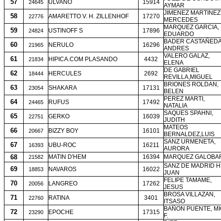
57
ULVANO
15914
24645
AYMAR
JIMENEZ MARTINEZ
58
AMARETTO V. H. ZILLENHOF
17270
22776
MERCEDES
MARQUEZ GARCIA,
59
USTINOFF S
17896
24824
EDUARDO
BADER CASTAÑEDA
60
NERULO
16296
21965
ANDRES
VALERO GALAZ,
61
HIPICA.COM PLASANDO
4432
21834
ELENA
DE GABRIEL
62
HERCULES
2692
18444
REVILLA,MIGUEL
BRIONES ROLDAN,
63
SHAKARA
17131
23054
BELEN
PEREZ MARTI,
64
RUFUS
17492
24465
NATALIA
SAQUES SPAHNI,
65
GERKO
16039
22751
JUDITH
MATEOS
66
BIZZY BOY
16101
20667
BERNALDEZ,LUIS
SANZ URMENETA,
67
UBU-ROC
16211
16393
AURORA
68
MATIN D'HEM
16394
MARQUEZ GALOBAR
21582
SANZ DE MADRID 
69
NAVAROS
16022
18853
JUAN
FELIPE TAMAME,
70
LANGREO
17262
20056
JESUS
BROSA VILLAZAN,
71
RATINA
3401
22760
ITSASO
BAÑON PUENTE, M
72
EPOCHE
17315
23290
F.