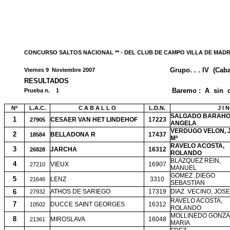
CONCURSO SALTOS NACIONAL ** - DEL CLUB DE CAMPO VILLA DE MADR
Grupo. . . IV
(Caba
Viernes 9
Noviembre 2007
RESULTADOS
Baremo :
A
sin
Prueba n.
1
Nº
L.A.C.
C A B A L L O
L.D.N.
J I 
SALGADO BARAHO
1
CESAER VAN HET LINDEHOF
17223
27905
ANGELA
VERDUGO VELON, 
2
BELLADONA R
17437
18584
Mª
RAVELO ACOSTA,
3
JARCHA
16312
26828
ROLANDO
BLAZQUEZ REIN,
4
VIEUX
16907
27210
MANUEL
GOMEZ ,DIEGO
5
LENZ
3310
21646
SEBASTIAN
6
ATHOS DE SARIEGO
17319
DIAZ
VECINO, JOSE
27932
RAVELO ACOSTA,
7
DUCCE SAINT GEORGES
16312
10502
ROLANDO
MOLLINEDO GONZA
8
MIROSLAVA
16048
21361
MARIA