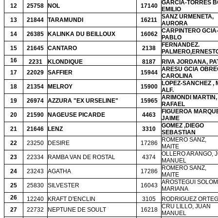
GARCIA-TORRES B
12
25758
NOL
17140
EMILIO
SANZ URMENETA,
13
21844
TARAMUNDI
16211
AURORA
CARPINTERO GCIA-
14
26385
KALINKA DU BEILLOUX
16062
PABLO
FERNANDEZ.
15
21645
CANTARO
2138
PALMERO,ERNEST
16
2231
KLONDIQUE
8187
RIVA JORDANA, PA
ARESU GCIA OBRE
17
22029
SAFFIER
15944
CAROLINA
LOPEZ-SANCHEZ , 
18
21354
MELROY
15900
ALF.
ARIMONDI MARTIN,
19
26974
AZZURA "EX URSELINE"
15965
RAFAEL
FIGUEROA MARQUE
20
21590
NAGEUSE PICARDE
4463
JAIME
GOMEZ ,DIEGO
21
21646
LENZ
3310
SEBASTIAN
ROMERO SANZ,
22
23250
DESIRE
17286
MAITE
OLLERO ARANGO, 
23
22334
RAMBA VAN DE ROSTAL
4374
MANUEL
ROMERO SANZ,
24
23243
AGATHA
17286
MAITE
AROSTEGUI SOLOM
25
25830
SILVESTER
16043
MARIANA
26
12240
KRAFT D'ENCLIN
3105
RODRIGUEZ ORTEG
CRU LILLO, JUAN
27
22732
NEPTUNE DE SOULT
16218
MANUEL